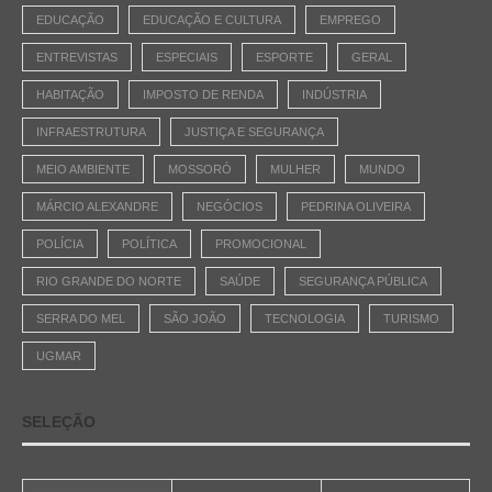
EDUCAÇÃO
EDUCAÇÃO E CULTURA
EMPREGO
ENTREVISTAS
ESPECIAIS
ESPORTE
GERAL
HABITAÇÃO
IMPOSTO DE RENDA
INDÚSTRIA
INFRAESTRUTURA
JUSTIÇA E SEGURANÇA
MEIO AMBIENTE
MOSSORÓ
MULHER
MUNDO
MÁRCIO ALEXANDRE
NEGÓCIOS
PEDRINA OLIVEIRA
POLÍCIA
POLÍTICA
PROMOCIONAL
RIO GRANDE DO NORTE
SAÚDE
SEGURANÇA PÚBLICA
SERRA DO MEL
SÃO JOÃO
TECNOLOGIA
TURISMO
UGMAR
SELEÇÃO