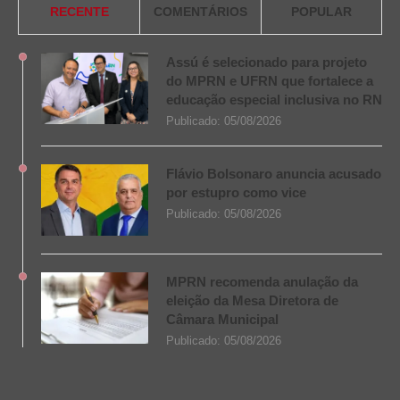
RECENTE
COMENTÁRIOS
POPULAR
Assú é selecionado para projeto
do MPRN e UFRN que fortalece a
educação especial inclusiva no RN
Publicado:
05/08/2026
Flávio Bolsonaro anuncia acusado
por estupro como vice
Publicado:
05/08/2026
MPRN recomenda anulação da
eleição da Mesa Diretora de
Câmara Municipal
Publicado:
05/08/2026