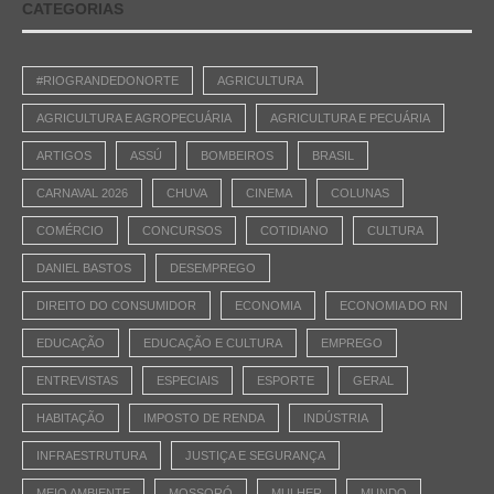
CATEGORIAS
#RIOGRANDEDONORTE
AGRICULTURA
AGRICULTURA E AGROPECUÁRIA
AGRICULTURA E PECUÁRIA
ARTIGOS
ASSÚ
BOMBEIROS
BRASIL
CARNAVAL 2026
CHUVA
CINEMA
COLUNAS
COMÉRCIO
CONCURSOS
COTIDIANO
CULTURA
DANIEL BASTOS
DESEMPREGO
DIREITO DO CONSUMIDOR
ECONOMIA
ECONOMIA DO RN
EDUCAÇÃO
EDUCAÇÃO E CULTURA
EMPREGO
ENTREVISTAS
ESPECIAIS
ESPORTE
GERAL
HABITAÇÃO
IMPOSTO DE RENDA
INDÚSTRIA
INFRAESTRUTURA
JUSTIÇA E SEGURANÇA
MEIO AMBIENTE
MOSSORÓ
MULHER
MUNDO