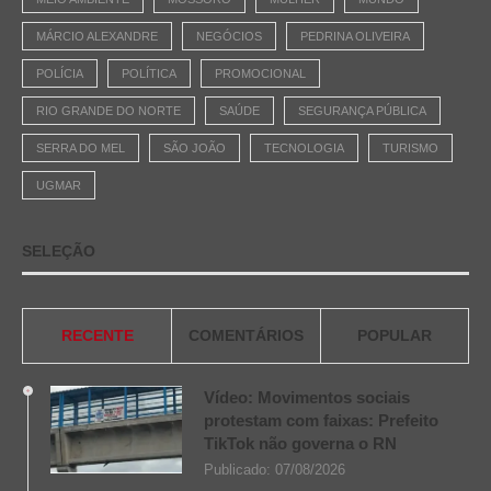
MÁRCIO ALEXANDRE
NEGÓCIOS
PEDRINA OLIVEIRA
POLÍCIA
POLÍTICA
PROMOCIONAL
RIO GRANDE DO NORTE
SAÚDE
SEGURANÇA PÚBLICA
SERRA DO MEL
SÃO JOÃO
TECNOLOGIA
TURISMO
UGMAR
SELEÇÃO
RECENTE
COMENTÁRIOS
POPULAR
Vídeo: Movimentos sociais
protestam com faixas: Prefeito
TikTok não governa o RN
Publicado:
07/08/2026