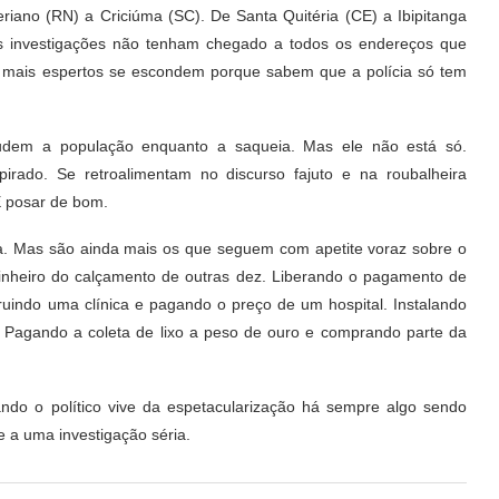
iano (RN) a Criciúma (SC). De Santa Quitéria (CE) a Ibipitanga
s investigações não tenham chegado a todos os endereços que
s mais espertos se escondem porque sabem que a polícia só tem
ludem a população enquanto a saqueia. Mas ele não está só.
pirado. Se retroalimentam no discurso fajuto e na roubalheira
 E posar de bom.
a. Mas são ainda mais os que seguem com apetite voraz sobre o
inheiro do calçamento de outras dez. Liberando o pagamento de
ruindo uma clínica e pagando o preço de um hospital. Instalando
. Pagando a coleta de lixo a peso de ouro e comprando parte da
ando o político vive da espetacularização há sempre algo sendo
 a uma investigação séria.