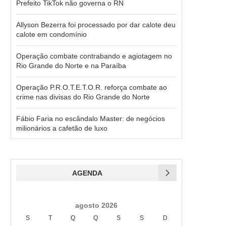
Prefeito TikTok não governa o RN
Allyson Bezerra foi processado por dar calote deu
calote em condomínio
Operação combate contrabando e agiotagem no
Rio Grande do Norte e na Paraíba
Operação P.R.O.T.E.T.O.R. reforça combate ao
crime nas divisas do Rio Grande do Norte
Fábio Faria no escândalo Master: de negócios
milionários a cafetão de luxo
AGENDA
agosto 2026
S
T
Q
Q
S
S
D