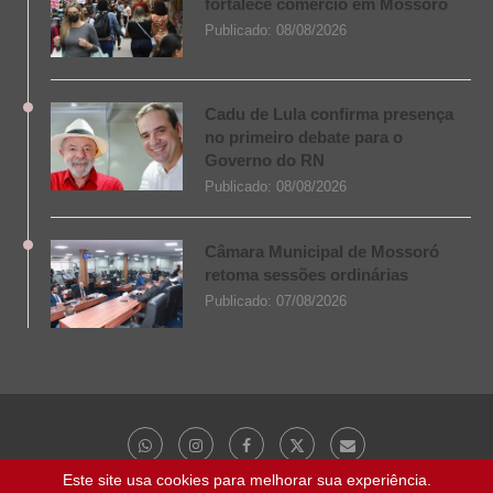
fortalece comércio em Mossoró
Publicado:
08/08/2026
Cadu de Lula confirma presença
no primeiro debate para o
Governo do RN
Publicado:
08/08/2026
Câmara Municipal de Mossoró
retoma sessões ordinárias
Publicado:
07/08/2026
Este site usa cookies para melhorar sua experiência.