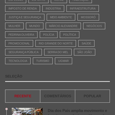
IMPOSTO DE RENDA
INDÚSTRIA
INFRAESTRUTURA
JUSTIÇA E SEGURANÇA
MEIO AMBIENTE
MOSSORÓ
MULHER
MUNDO
MÁRCIO ALEXANDRE
NEGÓCIOS
PEDRINA OLIVEIRA
POLÍCIA
POLÍTICA
PROMOCIONAL
RIO GRANDE DO NORTE
SAÚDE
SEGURANÇA PÚBLICA
SERRA DO MEL
SÃO JOÃO
TECNOLOGIA
TURISMO
UGMAR
SELEÇÃO
RECENTE
COMENTÁRIOS
POPULAR
Dia dos Pais amplia movimento e