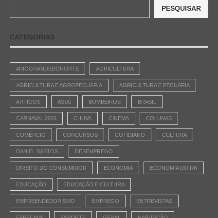
PESQUISAR
CATEGORIAS
#RIOGRANDEDONORTE
AGRICULTURA
AGRICULTURA E AGROPECUÁRIA
AGRICULTURA E PECUÁRIA
ARTIGOS
ASSÚ
BOMBEIROS
BRASIL
CARNAVAL 2026
CHUVA
CINEMA
COLUNAS
COMÉRCIO
CONCURSOS
COTIDIANO
CULTURA
DANIEL BASTOS
DESEMPREGO
DIREITO DO CONSUMIDOR
ECONOMIA
ECONOMIA DO RN
EDUCAÇÃO
EDUCAÇÃO E CULTURA
EMPREENDEDORISMO
EMPREGO
ENTREVISTAS
ESPECIAIS
ESPORTE
GERAL
HABITAÇÃO