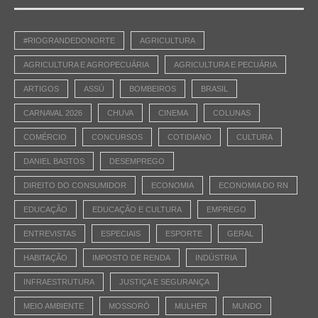
#RIOGRANDEDONORTE
AGRICULTURA
AGRICULTURA E AGROPECUÁRIA
AGRICULTURA E PECUÁRIA
ARTIGOS
ASSÚ
BOMBEIROS
BRASIL
CARNAVAL 2026
CHUVA
CINEMA
COLUNAS
COMÉRCIO
CONCURSOS
COTIDIANO
CULTURA
DANIEL BASTOS
DESEMPREGO
DIREITO DO CONSUMIDOR
ECONOMIA
ECONOMIA DO RN
EDUCAÇÃO
EDUCAÇÃO E CULTURA
EMPREGO
ENTREVISTAS
ESPECIAIS
ESPORTE
GERAL
HABITAÇÃO
IMPOSTO DE RENDA
INDÚSTRIA
INFRAESTRUTURA
JUSTIÇA E SEGURANÇA
MEIO AMBIENTE
MOSSORÓ
MULHER
MUNDO