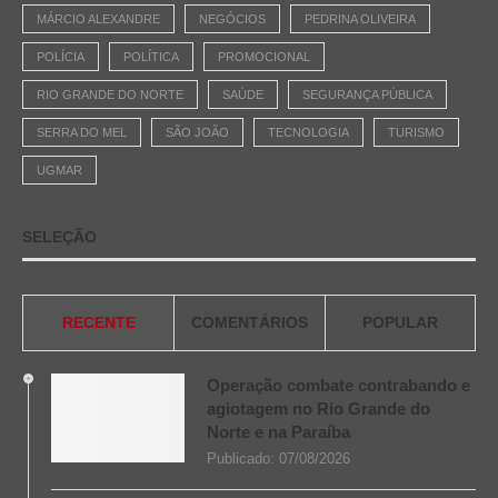
MÁRCIO ALEXANDRE
NEGÓCIOS
PEDRINA OLIVEIRA
POLÍCIA
POLÍTICA
PROMOCIONAL
RIO GRANDE DO NORTE
SAÚDE
SEGURANÇA PÚBLICA
SERRA DO MEL
SÃO JOÃO
TECNOLOGIA
TURISMO
UGMAR
SELEÇÃO
RECENTE
COMENTÁRIOS
POPULAR
Operação combate contrabando e
agiotagem no Rio Grande do
Norte e na Paraíba
Publicado:
07/08/2026