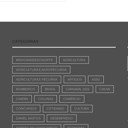
CATEGORIAS
#RIOGRANDEDONORTE
AGRICULTURA
AGRICULTURA E AGROPECUÁRIA
AGRICULTURA E PECUÁRIA
ARTIGOS
ASSÚ
BOMBEIROS
BRASIL
CARNAVAL 2026
CHUVA
CINEMA
COLUNAS
COMÉRCIO
CONCURSOS
COTIDIANO
CULTURA
e
DANIEL BASTOS
DESEMPREGO
DIREITO DO CONSUMIDOR
ECONOMIA