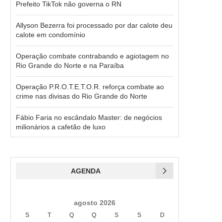
Prefeito TikTok não governa o RN
Allyson Bezerra foi processado por dar calote deu
calote em condomínio
Operação combate contrabando e agiotagem no
Rio Grande do Norte e na Paraíba
Operação P.R.O.T.E.T.O.R. reforça combate ao
crime nas divisas do Rio Grande do Norte
Fábio Faria no escândalo Master: de negócios
milionários a cafetão de luxo
AGENDA
agosto 2026
S
T
Q
Q
S
S
D