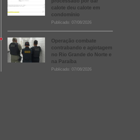
processado por dar
calote deu calote em
condomínio
Publicado:
07/08/2026
Operação combate
contrabando e agiotagem
no Rio Grande do Norte e
na Paraíba
Publicado:
07/08/2026