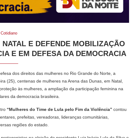
Cotidiano
 NATAL E DEFENDE MOBILIZAÇÃO
CIA E EM DEFESA DA DEMOCRACIA
defesa dos direitos das mulheres no Rio Grande do Norte, a
feira (25), centenas de mulheres na Arena das Dunas, em Natal,
e proteção às mulheres, a ampliação da participação feminina na
lares da democracia brasileira.
ntro
“Mulheres do Time de Lula pelo Fim da Violência”
contou
tares, prefeitas, vereadoras, lideranças comunitárias,
versas regiões do estado.
rotagonistas na eleição do presidente Luiz Inácio Lula da Silva e