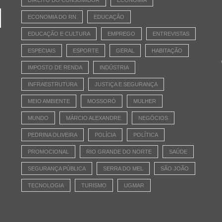
ECONOMIA DO RN
EDUCAÇÃO
EDUCAÇÃO E CULTURA
EMPREGO
ENTREVISTAS
ESPECIAIS
ESPORTE
GERAL
HABITAÇÃO
IMPOSTO DE RENDA
INDÚSTRIA
INFRAESTRUTURA
JUSTIÇA E SEGURANÇA
MEIO AMBIENTE
MOSSORÓ
MULHER
MUNDO
MÁRCIO ALEXANDRE
NEGÓCIOS
PEDRINA OLIVEIRA
POLÍCIA
POLÍTICA
PROMOCIONAL
RIO GRANDE DO NORTE
SAÚDE
SEGURANÇA PÚBLICA
SERRA DO MEL
SÃO JOÃO
TECNOLOGIA
TURISMO
UGMAR