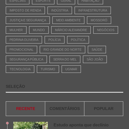
ESPECIAIS
ESPORTE
GERAL
HABITAÇÃO
IMPOSTO DE RENDA
INDÚSTRIA
INFRAESTRUTURA
JUSTIÇA E SEGURANÇA
MEIO AMBIENTE
MOSSORÓ
MULHER
MUNDO
MÁRCIO ALEXANDRE
NEGÓCIOS
PEDRINA OLIVEIRA
POLÍCIA
POLÍTICA
PROMOCIONAL
RIO GRANDE DO NORTE
SAÚDE
SEGURANÇA PÚBLICA
SERRA DO MEL
SÃO JOÃO
TECNOLOGIA
TURISMO
UGMAR
SELEÇÃO
RECENTE
COMENTÁRIOS
POPULAR
Estudo aponta que declínio