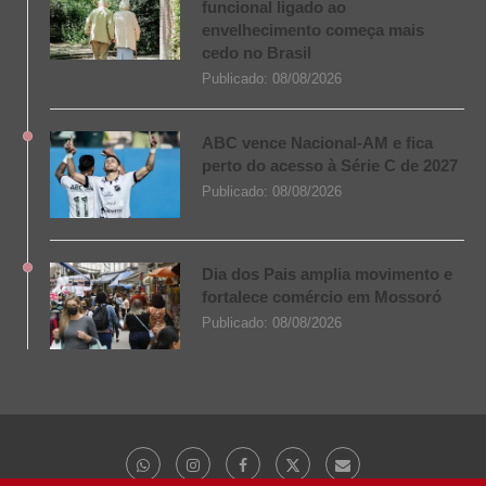
funcional ligado ao
envelhecimento começa mais
cedo no Brasil
Publicado:
08/08/2026
ABC vence Nacional-AM e fica
perto do acesso à Série C de 2027
Publicado:
08/08/2026
Dia dos Pais amplia movimento e
fortalece comércio em Mossoró
Publicado:
08/08/2026