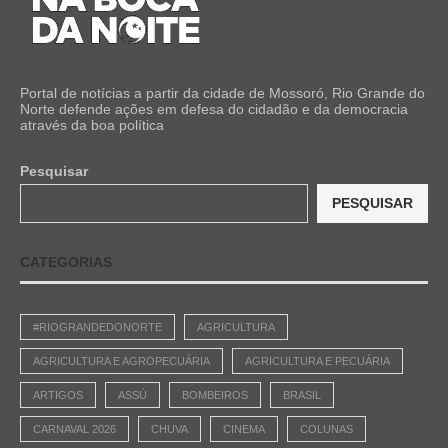
Portal de notícias a partir da cidade de Mossoró, Rio Grande do
Norte defende ações em defesa do cidadão e da democracia
através da boa política
Pesquisar
PESQUISAR
CATEGORIAS
#RIOGRANDEDONORTE
AGRICULTURA
AGRICULTURA E AGROPECUÁRIA
AGRICULTURA E PECUÁRIA
ARTIGOS
ASSÚ
BOMBEIROS
BRASIL
CARNAVAL 2026
CHUVA
CINEMA
COLUNAS