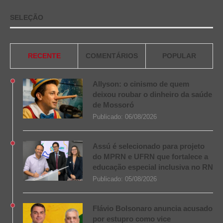
SELEÇÃO
RECENTE
COMENTÁRIOS
POPULAR
Allyson: o cinismo de quem
deixou roubar o dinheiro da saúde
de Mossoró
Publicado:
06/08/2026
Assú é selecionado para projeto
do MPRN e UFRN que fortalece a
educação especial inclusiva no RN
Publicado:
05/08/2026
Flávio Bolsonaro anuncia acusado
por estupro como vice