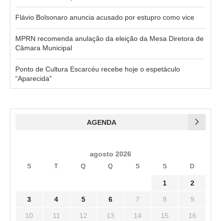
Flávio Bolsonaro anuncia acusado por estupro como vice
MPRN recomenda anulação da eleição da Mesa Diretora de
Câmara Municipal
Ponto de Cultura Escarcéu recebe hoje o espetáculo
“Aparecida”
AGENDA
agosto 2026
S
T
Q
Q
S
S
D
1
2
3
4
5
6
7
8
9
10
11
12
13
14
15
16