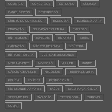
COMÉRCIO
CONCURSOS
COTIDIANO
CULTURA
DANIEL BASTOS
DESEMPREGO
DIREITO DO CONSUMIDOR
ECONOMIA
ECONOMIA DO RN
EDUCAÇÃO
EDUCAÇÃO E CULTURA
EMPREGO
ENTREVISTAS
ESPECIAIS
ESPORTE
GERAL
HABITAÇÃO
IMPOSTO DE RENDA
INDÚSTRIA
INFRAESTRUTURA
JUSTIÇA E SEGURANÇA
MEIO AMBIENTE
MOSSORÓ
MULHER
MUNDO
MÁRCIO ALEXANDRE
NEGÓCIOS
PEDRINA OLIVEIRA
POLÍCIA
POLÍTICA
PROMOCIONAL
RIO GRANDE DO NORTE
SAÚDE
SEGURANÇA PÚBLICA
SERRA DO MEL
SÃO JOÃO
TECNOLOGIA
TURISMO
UGMAR