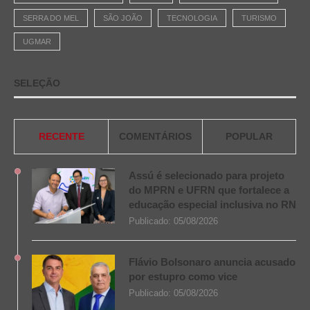
SERRA DO MEL
SÃO JOÃO
TECNOLOGIA
TURISMO
UGMAR
SELEÇÃO
RECENTE
COMENTÁRIOS
POPULAR
Assú é selecionado para projeto
do MPRN e UFRN que fortalece a
educação especial inclusiva no RN
Publicado:
05/08/2026
Flávio Bolsonaro anuncia acusado
por estupro como vice
Publicado:
05/08/2026