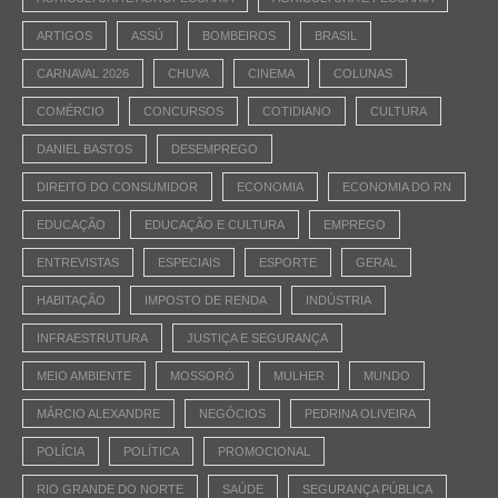
ARTIGOS
ASSÚ
BOMBEIROS
BRASIL
CARNAVAL 2026
CHUVA
CINEMA
COLUNAS
COMÉRCIO
CONCURSOS
COTIDIANO
CULTURA
DANIEL BASTOS
DESEMPREGO
DIREITO DO CONSUMIDOR
ECONOMIA
ECONOMIA DO RN
EDUCAÇÃO
EDUCAÇÃO E CULTURA
EMPREGO
ENTREVISTAS
ESPECIAIS
ESPORTE
GERAL
HABITAÇÃO
IMPOSTO DE RENDA
INDÚSTRIA
INFRAESTRUTURA
JUSTIÇA E SEGURANÇA
MEIO AMBIENTE
MOSSORÓ
MULHER
MUNDO
MÁRCIO ALEXANDRE
NEGÓCIOS
PEDRINA OLIVEIRA
POLÍCIA
POLÍTICA
PROMOCIONAL
RIO GRANDE DO NORTE
SAÚDE
SEGURANÇA PÚBLICA