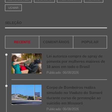
UGMAR
SELEÇÃO
RECENTE
COMENTÁRIOS
POPULAR
Lei autoriza compra de spray de
pimenta por mulheres maiores de
18 anos em todo o Brasil
Publicado:
06/08/2026
Corpo de Bombeiros realiza
simulado no Viaduto do Sumaré
durante curso de prevenção ao
suicídio em Mossoró
Publicado:
06/08/2026