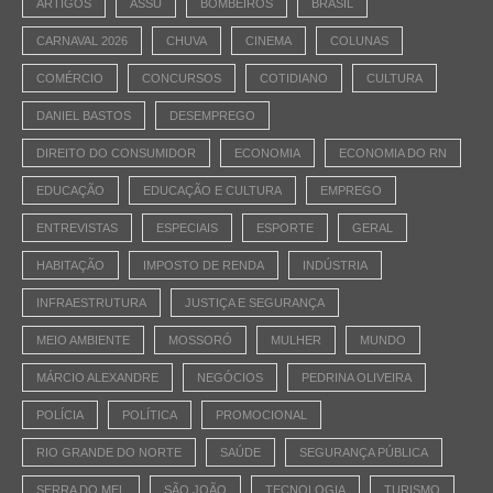
ARTIGOS
ASSÚ
BOMBEIROS
BRASIL
CARNAVAL 2026
CHUVA
CINEMA
COLUNAS
COMÉRCIO
CONCURSOS
COTIDIANO
CULTURA
DANIEL BASTOS
DESEMPREGO
DIREITO DO CONSUMIDOR
ECONOMIA
ECONOMIA DO RN
EDUCAÇÃO
EDUCAÇÃO E CULTURA
EMPREGO
ENTREVISTAS
ESPECIAIS
ESPORTE
GERAL
HABITAÇÃO
IMPOSTO DE RENDA
INDÚSTRIA
INFRAESTRUTURA
JUSTIÇA E SEGURANÇA
MEIO AMBIENTE
MOSSORÓ
MULHER
MUNDO
MÁRCIO ALEXANDRE
NEGÓCIOS
PEDRINA OLIVEIRA
POLÍCIA
POLÍTICA
PROMOCIONAL
RIO GRANDE DO NORTE
SAÚDE
SEGURANÇA PÚBLICA
SERRA DO MEL
SÃO JOÃO
TECNOLOGIA
TURISMO