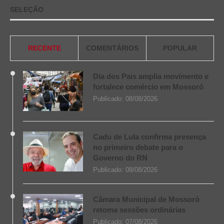
SELEÇÃO
RECENTE
COMENTÁRIOS
POPULAR
Dia dos Pais amplia movimento e
fortalece comércio em Mossoró
Publicado:
08/08/2026
Cadu de Lula confirma presença
no primeiro debate para o
Governo do RN
Publicado:
08/08/2026
Câmara Municipal de Mossoró
retoma sessões ordinárias
Publicado:
07/08/2026