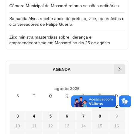
Câmara Municipal de Mossoró retoma sessões ordinárias
Samanda Alves recebe apoio do prefeito, vice, ex-prefeitos e
oito vereadores de Felipe Guerra
Zico ministra masterclass sobre liderança e
empreendedorismo em Mossoró no dia 25 de agosto
AGENDA
agosto 2026
S
T
Q
Q
S
S
D
1
2
3
4
5
6
7
8
9
10
11
12
13
14
15
16