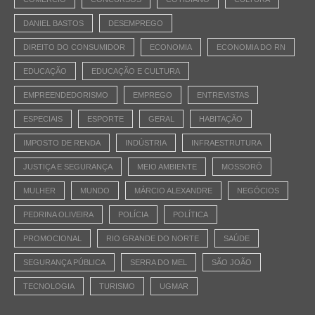
DANIEL BASTOS
DESEMPREGO
DIREITO DO CONSUMIDOR
ECONOMIA
ECONOMIA DO RN
EDUCAÇÃO
EDUCAÇÃO E CULTURA
EMPREENDEDORISMO
EMPREGO
ENTREVISTAS
ESPECIAIS
ESPORTE
GERAL
HABITAÇÃO
IMPOSTO DE RENDA
INDÚSTRIA
INFRAESTRUTURA
JUSTIÇA E SEGURANÇA
MEIO AMBIENTE
MOSSORÓ
MULHER
MUNDO
MÁRCIO ALEXANDRE
NEGÓCIOS
PEDRINA OLIVEIRA
POLÍCIA
POLÍTICA
PROMOCIONAL
RIO GRANDE DO NORTE
SAÚDE
SEGURANÇA PÚBLICA
SERRA DO MEL
SÃO JOÃO
TECNOLOGIA
TURISMO
UGMAR