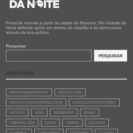
Portal de notícias a partir da cidade de Mossoró, Rio Grande do
Norte defende ações em defesa do cidadão e da democracia
através da boa política
Pesquisar
PESQUISAR
CATEGORIAS
#RIOGRANDEDONORTE
AGRICULTURA
AGRICULTURA E AGROPECUÁRIA
AGRICULTURA E PECUÁRIA
ARTIGOS
ASSÚ
BOMBEIROS
BRASIL
CARNAVAL 2026
CHUVA
CINEMA
COLUNAS
COMÉRCIO
CONCURSOS
COTIDIANO
CULTURA