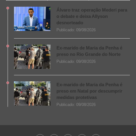
Álvaro traz operação Mederi para
o debate e deixa Allyson
desnorteado
Publicado:
09/08/2026
Ex-marido de Maria da Penha é
preso no Rio Grande do Norte
Publicado:
09/08/2026
Ex-marido de Maria da Penha é
preso em Natal por descumprir
medidas protetivas
Publicado:
09/08/2026