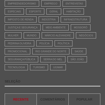
EMPREENDEDORISMO
EMPREGO
ENTREVISTAS
ESPECIAIS
ESPORTE
GERAL
HABITAÇÃO
IMPOSTO DE RENDA
INDÚSTRIA
INFRAESTRUTURA
JUSTIÇA E SEGURANÇA
MEIO AMBIENTE
MOSSORÓ
MULHER
MUNDO
MÁRCIO ALEXANDRE
NEGÓCIOS
PEDRINA OLIVEIRA
POLÍCIA
POLÍTICA
PROMOCIONAL
RIO GRANDE DO NORTE
SAÚDE
SEGURANÇA PÚBLICA
SERRA DO MEL
SÃO JOÃO
TECNOLOGIA
TURISMO
UGMAR
SELEÇÃO
RECENTE
COMENTÁRIOS
POPULAR