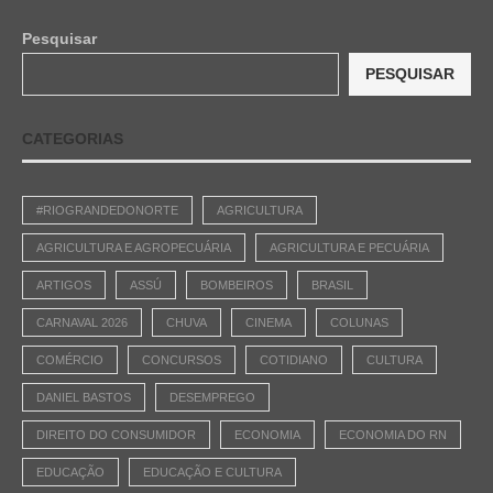
Pesquisar
PESQUISAR
CATEGORIAS
#RIOGRANDEDONORTE
AGRICULTURA
AGRICULTURA E AGROPECUÁRIA
AGRICULTURA E PECUÁRIA
ARTIGOS
ASSÚ
BOMBEIROS
BRASIL
CARNAVAL 2026
CHUVA
CINEMA
COLUNAS
COMÉRCIO
CONCURSOS
COTIDIANO
CULTURA
DANIEL BASTOS
DESEMPREGO
DIREITO DO CONSUMIDOR
ECONOMIA
ECONOMIA DO RN
EDUCAÇÃO
EDUCAÇÃO E CULTURA