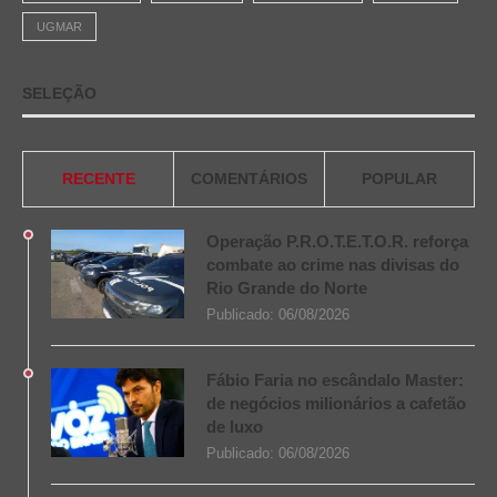
UGMAR
SELEÇÃO
RECENTE
COMENTÁRIOS
POPULAR
Operação P.R.O.T.E.T.O.R. reforça
combate ao crime nas divisas do
Rio Grande do Norte
Publicado:
06/08/2026
Fábio Faria no escândalo Master:
de negócios milionários a cafetão
de luxo
Publicado:
06/08/2026