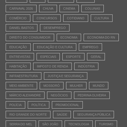
CARNAVAL 2026
CHUVA
CINEMA
COLUNAS
COMÉRCIO
CONCURSOS
COTIDIANO
CULTURA
DANIEL BASTOS
DESEMPREGO
DIREITO DO CONSUMIDOR
ECONOMIA
ECONOMIA DO RN
EDUCAÇÃO
EDUCAÇÃO E CULTURA
EMPREGO
ENTREVISTAS
ESPECIAIS
ESPORTE
GERAL
HABITAÇÃO
IMPOSTO DE RENDA
INDÚSTRIA
INFRAESTRUTURA
JUSTIÇA E SEGURANÇA
MEIO AMBIENTE
MOSSORÓ
MULHER
MUNDO
MÁRCIO ALEXANDRE
NEGÓCIOS
PEDRINA OLIVEIRA
POLÍCIA
POLÍTICA
PROMOCIONAL
RIO GRANDE DO NORTE
SAÚDE
SEGURANÇA PÚBLICA
SERRA DO MEL
SÃO JOÃO
TECNOLOGIA
TURISMO