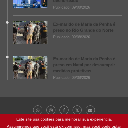
desnorteado
Publicado:
09/08/2026
Ex-marido de Maria da Penha é
preso no Rio Grande do Norte
Publicado:
09/08/2026
Ex-marido de Maria da Penha é
preso em Natal por descumprir
medidas protetivas
Publicado:
09/08/2026
Este site usa cookies para melhorar sua experiência.
Assumiremos que você está ok com isso, mas você pode optar