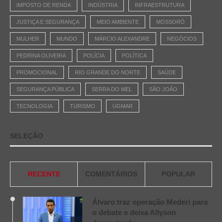
IMPOSTO DE RENDA
INDÚSTRIA
INFRAESTRUTURA
JUSTIÇA E SEGURANÇA
MEIO AMBIENTE
MOSSORÓ
MULHER
MUNDO
MÁRCIO ALEXANDRE
NEGÓCIOS
PEDRINA OLIVEIRA
POLÍCIA
POLÍTICA
PROMOCIONAL
RIO GRANDE DO NORTE
SAÚDE
SEGURANÇA PÚBLICA
SERRA DO MEL
SÃO JOÃO
TECNOLOGIA
TURISMO
UGMAR
SELEÇÃO
RECENTE
COMENTÁRIOS
POPULAR
Álvaro traz operação Mederi para
o debate e deixa Allyson