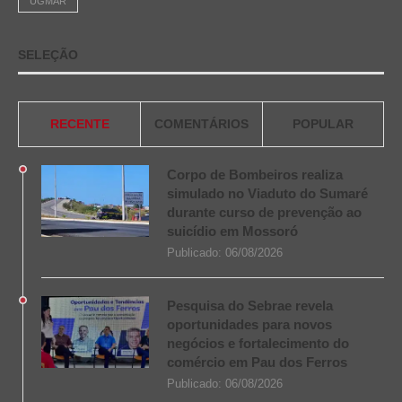
UGMAR
SELEÇÃO
RECENTE
COMENTÁRIOS
POPULAR
Corpo de Bombeiros realiza
simulado no Viaduto do Sumaré
durante curso de prevenção ao
suicídio em Mossoró
Publicado:
06/08/2026
Pesquisa do Sebrae revela
oportunidades para novos
negócios e fortalecimento do
comércio em Pau dos Ferros
Publicado:
06/08/2026