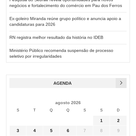
negócios e fortalecimento do comércio em Pau dos Ferros
Ex-goleiro Miranda reúne grupo político e anuncia apoio a
candidaturas para 2026
RN registra melhor resultado da história no IDEB
Ministério Público recomenda suspensão de processo
seletivo por irregularidades
AGENDA
agosto 2026
S
T
Q
Q
S
S
D
1
2
3
4
5
6
7
8
9