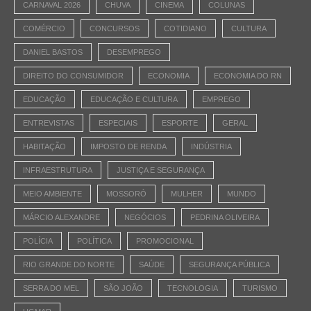
CARNAVAL 2026
CHUVA
CINEMA
COLUNAS
COMÉRCIO
CONCURSOS
COTIDIANO
CULTURA
DANIEL BASTOS
DESEMPREGO
DIREITO DO CONSUMIDOR
ECONOMIA
ECONOMIA DO RN
EDUCAÇÃO
EDUCAÇÃO E CULTURA
EMPREGO
ENTREVISTAS
ESPECIAIS
ESPORTE
GERAL
HABITAÇÃO
IMPOSTO DE RENDA
INDÚSTRIA
INFRAESTRUTURA
JUSTIÇA E SEGURANÇA
MEIO AMBIENTE
MOSSORÓ
MULHER
MUNDO
MÁRCIO ALEXANDRE
NEGÓCIOS
PEDRINA OLIVEIRA
POLÍCIA
POLÍTICA
PROMOCIONAL
RIO GRANDE DO NORTE
SAÚDE
SEGURANÇA PÚBLICA
SERRA DO MEL
SÃO JOÃO
TECNOLOGIA
TURISMO