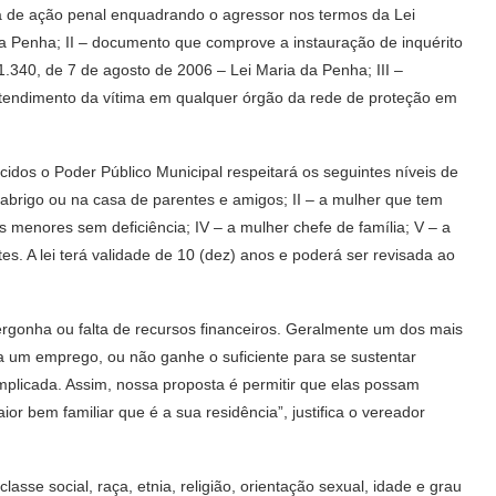
cia de ação penal enquadrando o agressor nos termos da Lei
da Penha; II – documento que comprove a instauração de inquérito
11.340, de 7 de agosto de 2006 – Lei Maria da Penha; III –
o atendimento da vítima em qualquer órgão da rede de proteção em
idos o Poder Público Municipal respeitará os seguintes níveis de
abrigo ou na casa de parentes e amigos; II – a mulher que tem
os menores sem deficiência; IV – a mulher chefe de família; V – a
es. A lei terá validade de 10 (dez) anos e poderá ser revisada ao
rgonha ou falta de recursos financeiros. Geralmente um dos mais
ha um emprego, ou não ganhe o suficiente para se sustentar
complicada. Assim, nossa proposta é permitir que elas possam
or bem familiar que é a sua residência”, justifica o vereador
sse social, raça, etnia, religião, orientação sexual, idade e grau