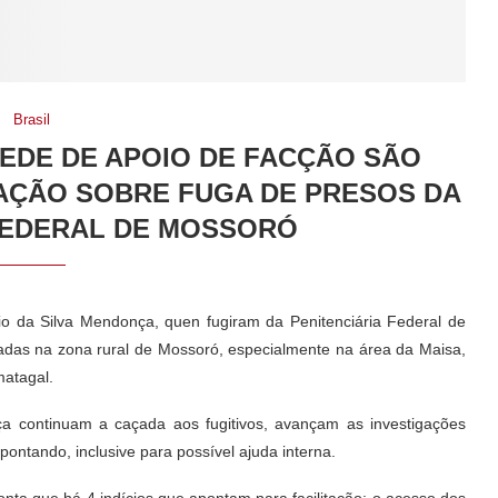
Brasil
REDE DE APOIO DE FACÇÃO SÃO
GAÇÃO SOBRE FUGA DE PRESOS DA
FEDERAL DE MOSSORÓ
o da Silva Mendonça, quen fugiram da Penitenciária Federal de
adas na zona rural de Mossoró, especialmente na área da Maisa,
matagal.
 continuam a caçada aos fugitivos, avançam as investigações
ontando, inclusive para possível ajuda interna.
ponta que há 4 indícios que apontam para facilitação: o acesso dos