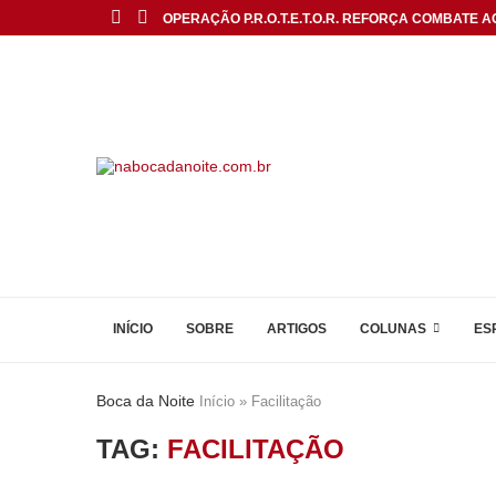
OPERAÇÃO P.R.O.T.E.T.O.R. REFORÇA COMBATE AO
INÍCIO
SOBRE
ARTIGOS
COLUNAS
ES
Boca da Noite
Início
»
Facilitação
TAG:
FACILITAÇÃO