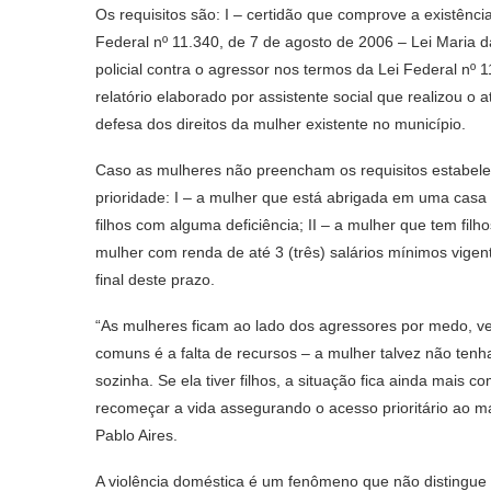
Os requisitos são: I – certidão que comprove a existên
Federal nº 11.340, de 7 de agosto de 2006 – Lei Maria 
policial contra o agressor nos termos da Lei Federal nº 
relatório elaborado por assistente social que realizou 
defesa dos direitos da mulher existente no município.
Caso as mulheres não preencham os requisitos estabelec
prioridade: I – a mulher que está abrigada em uma casa 
filhos com alguma deficiência; II – a mulher que tem filh
mulher com renda de até 3 (três) salários mínimos vigent
final deste prazo.
“As mulheres ficam ao lado dos agressores por medo, ve
comuns é a falta de recursos – a mulher talvez não ten
sozinha. Se ela tiver filhos, a situação fica ainda mais 
recomeçar a vida assegurando o acesso prioritário ao mai
Pablo Aires.
A violência doméstica é um fenômeno que não distingue cla