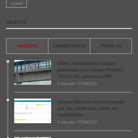
UGMAR
SELEÇÃO
RECENTE
COMENTÁRIOS
POPULAR
Vídeo: Movimentos sociais
protestam com faixas: Prefeito
TikTok não governa o RN
Publicado:
07/08/2026
Allyson Bezerra foi processado
por dar calote deu calote em
condomínio
Publicado:
07/08/2026