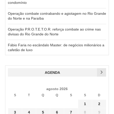
condomínio
Operação combate contrabando e agiotagem no Rio Grande
do Norte e na Paraíba
Operação P.R.O.T.E.T.O.R. reforça combate ao crime nas
divisas do Rio Grande do Norte
Fábio Faria no escândalo Master: de negócios milionários a
cafetão de luxo
AGENDA
agosto 2026
S
T
Q
Q
S
S
D
1
2
3
4
5
6
7
8
9