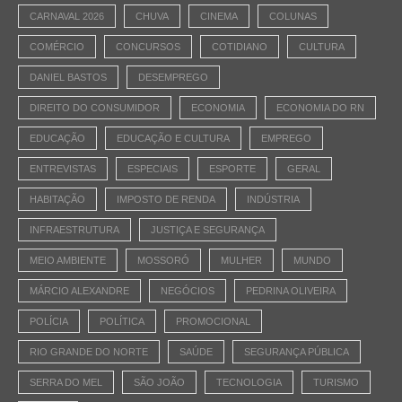
CARNAVAL 2026
CHUVA
CINEMA
COLUNAS
COMÉRCIO
CONCURSOS
COTIDIANO
CULTURA
DANIEL BASTOS
DESEMPREGO
DIREITO DO CONSUMIDOR
ECONOMIA
ECONOMIA DO RN
EDUCAÇÃO
EDUCAÇÃO E CULTURA
EMPREGO
ENTREVISTAS
ESPECIAIS
ESPORTE
GERAL
HABITAÇÃO
IMPOSTO DE RENDA
INDÚSTRIA
INFRAESTRUTURA
JUSTIÇA E SEGURANÇA
MEIO AMBIENTE
MOSSORÓ
MULHER
MUNDO
MÁRCIO ALEXANDRE
NEGÓCIOS
PEDRINA OLIVEIRA
POLÍCIA
POLÍTICA
PROMOCIONAL
RIO GRANDE DO NORTE
SAÚDE
SEGURANÇA PÚBLICA
SERRA DO MEL
SÃO JOÃO
TECNOLOGIA
TURISMO