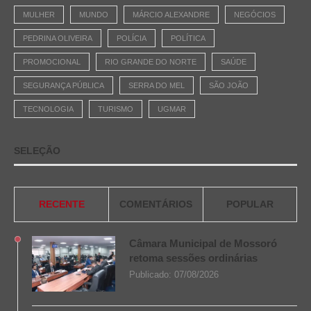
MULHER
MUNDO
MÁRCIO ALEXANDRE
NEGÓCIOS
PEDRINA OLIVEIRA
POLÍCIA
POLÍTICA
PROMOCIONAL
RIO GRANDE DO NORTE
SAÚDE
SEGURANÇA PÚBLICA
SERRA DO MEL
SÃO JOÃO
TECNOLOGIA
TURISMO
UGMAR
SELEÇÃO
RECENTE
COMENTÁRIOS
POPULAR
Câmara Municipal de Mossoró
retoma sessões ordinárias
Publicado:
07/08/2026