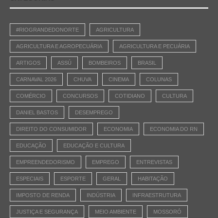
#RIOGRANDEDONORTE
AGRICULTURA
AGRICULTURA E AGROPECUÁRIA
AGRICULTURA E PECUÁRIA
ARTIGOS
ASSÚ
BOMBEIROS
BRASIL
CARNAVAL 2026
CHUVA
CINEMA
COLUNAS
COMÉRCIO
CONCURSOS
COTIDIANO
CULTURA
DANIEL BASTOS
DESEMPREGO
DIREITO DO CONSUMIDOR
ECONOMIA
ECONOMIA DO RN
EDUCAÇÃO
EDUCAÇÃO E CULTURA
EMPREENDEDORISMO
EMPREGO
ENTREVISTAS
ESPECIAIS
ESPORTE
GERAL
HABITAÇÃO
IMPOSTO DE RENDA
INDÚSTRIA
INFRAESTRUTURA
JUSTIÇA E SEGURANÇA
MEIO AMBIENTE
MOSSORÓ