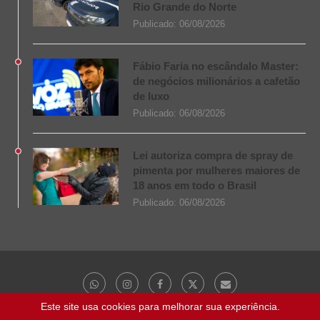
Rio Grande do Norte
Publicado:
06/08/2026
Fábio Faria no escândalo Master:
de negócios milionários a cafetão
de luxo
Publicado:
06/08/2026
Lei autoriza compra de spray de
pimenta por mulheres maiores de
18 anos em todo o Brasil
Publicado:
06/08/2026
Este site usa cookies para melhorar sua experiência.