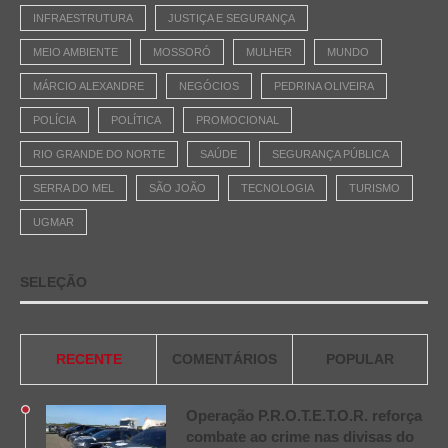
INFRAESTRUTURA
JUSTIÇA E SEGURANÇA
MEIO AMBIENTE
MOSSORÓ
MULHER
MUNDO
MÁRCIO ALEXANDRE
NEGÓCIOS
PEDRINA OLIVEIRA
POLÍCIA
POLÍTICA
PROMOCIONAL
RIO GRANDE DO NORTE
SAÚDE
SEGURANÇA PÚBLICA
SERRA DO MEL
SÃO JOÃO
TECNOLOGIA
TURISMO
UGMAR
SELEÇÃO
RECENTE
COMENTÁRIOS
POPULAR
Operação P.R.O.T.E.T.O.R. reforça
combate ao crime nas divisas do