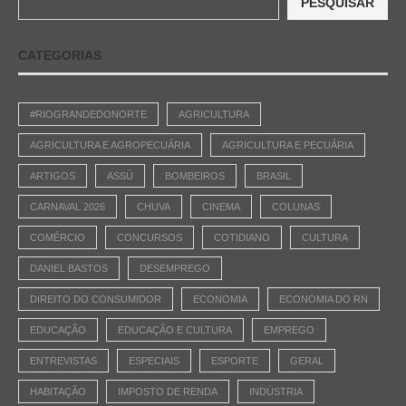
PESQUISAR
CATEGORIAS
#RIOGRANDEDONORTE
AGRICULTURA
AGRICULTURA E AGROPECUÁRIA
AGRICULTURA E PECUÁRIA
ARTIGOS
ASSÚ
BOMBEIROS
BRASIL
CARNAVAL 2026
CHUVA
CINEMA
COLUNAS
COMÉRCIO
CONCURSOS
COTIDIANO
CULTURA
DANIEL BASTOS
DESEMPREGO
DIREITO DO CONSUMIDOR
ECONOMIA
ECONOMIA DO RN
EDUCAÇÃO
EDUCAÇÃO E CULTURA
EMPREGO
ENTREVISTAS
ESPECIAIS
ESPORTE
GERAL
HABITAÇÃO
IMPOSTO DE RENDA
INDÚSTRIA