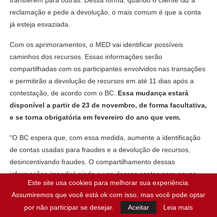
reclamação e pede a devolução, o mais comum é que a conta
já esteja esvaziada.
Com os aprimoramentos, o MED vai identificar possíveis
caminhos dos recursos. Essas informações serão
compartilhadas com os participantes envolvidos nas transações
e permitirão a devolução de recursos em até 11 dias após a
contestação, de acordo com o BC.
Essa mudança estará
disponível a partir de 23 de novembro, de forma facultativa,
e se torna obrigatória em fevereiro do ano que vem.
“O BC espera que, com essa medida, aumente a identificação
de contas usadas para fraudes e a devolução de recursos,
desincentivando fraudes. O compartilhamento dessas
informações impedirá ainda o uso dessas contas para novas
Este site usa cookies para melhorar sua experiência.
fraudes”, esclarece o banco, em nota.
Assumiremos que você está ok com isso, mas você pode optar
Sobre o MED – Existente desde 2021, o Mecanismo Especial de
por não participar se desejar.
Aceitar
Leia mais