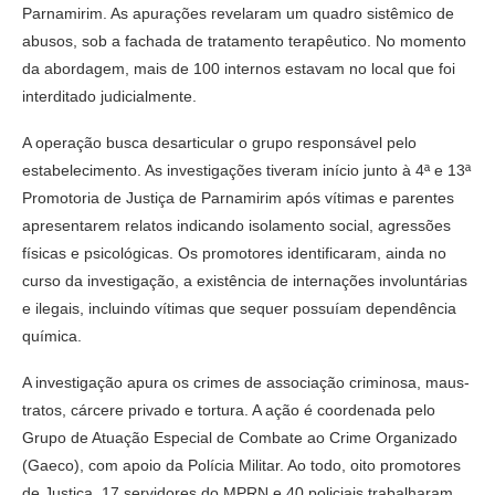
Parnamirim. As apurações revelaram um quadro sistêmico de
abusos, sob a fachada de tratamento terapêutico. No momento
da abordagem, mais de 100 internos estavam no local que foi
interditado judicialmente.
A operação busca desarticular o grupo responsável pelo
estabelecimento. As investigações tiveram início junto à 4ª e 13ª
Promotoria de Justiça de Parnamirim após vítimas e parentes
apresentarem relatos indicando isolamento social, agressões
físicas e psicológicas. Os promotores identificaram, ainda no
curso da investigação, a existência de internações involuntárias
e ilegais, incluindo vítimas que sequer possuíam dependência
química.
A investigação apura os crimes de associação criminosa, maus-
tratos, cárcere privado e tortura. A ação é coordenada pelo
Grupo de Atuação Especial de Combate ao Crime Organizado
(Gaeco), com apoio da Polícia Militar. Ao todo, oito promotores
de Justiça, 17 servidores do MPRN e 40 policiais trabalharam