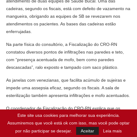
atendimento de duas equipes de Saúde Bucal. Uma das
cadeiras, segundo os fiscais, está com defeito de vazamento na
mangueira, obrigando as equipes de SB se revezarem nos
atendimentos os pacientes. As bases das cadeiras estão
enferrujadas.
Na parte física do consultório, a Fiscalização do CRO-RN
constatou diversos pontos de infiltrações nas paredes e teto,
com “presença acentuada de mofo, bem como paredes
descascadas”, ralo exposto e tampado com saco plástico.
As janelas com venezianas, que facilita acúmulo de sujeiras e
impede uma assepsia eficaz, segundo os fiscais. A sala de
esterilização também apresenta infiltrações e mofo acentuados.
O coordenador de Fiscalização do CRO-RN explica que os
Este site usa cookies para melhorar sua experiência.
consultórios interditados ficam sem atendimentos até a gestão
Assumiremos que você está ok com isso, mas você pode optar
resolver os problemas apontados no Termo de Visita à UBS. No
por não participar se desejar.
Aceitar
Leia mais
caso da gestão municipal demora em sanar as irregularidades,