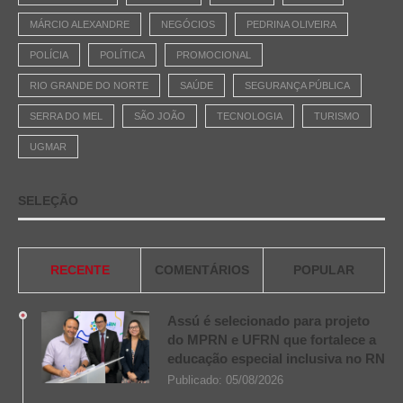
MÁRCIO ALEXANDRE
NEGÓCIOS
PEDRINA OLIVEIRA
POLÍCIA
POLÍTICA
PROMOCIONAL
RIO GRANDE DO NORTE
SAÚDE
SEGURANÇA PÚBLICA
SERRA DO MEL
SÃO JOÃO
TECNOLOGIA
TURISMO
UGMAR
SELEÇÃO
RECENTE
COMENTÁRIOS
POPULAR
Assú é selecionado para projeto
do MPRN e UFRN que fortalece a
educação especial inclusiva no RN
Publicado:
05/08/2026