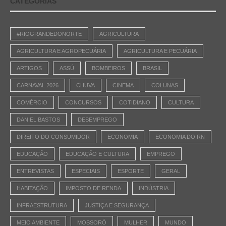
CATEGORIAS
#RIOGRANDEDONORTE
AGRICULTURA
AGRICULTURA E AGROPECUÁRIA
AGRICULTURA E PECUÁRIA
ARTIGOS
ASSÚ
BOMBEIROS
BRASIL
CARNAVAL 2026
CHUVA
CINEMA
COLUNAS
COMÉRCIO
CONCURSOS
COTIDIANO
CULTURA
DANIEL BASTOS
DESEMPREGO
DIREITO DO CONSUMIDOR
ECONOMIA
ECONOMIA DO RN
EDUCAÇÃO
EDUCAÇÃO E CULTURA
EMPREGO
ENTREVISTAS
ESPECIAIS
ESPORTE
GERAL
HABITAÇÃO
IMPOSTO DE RENDA
INDÚSTRIA
INFRAESTRUTURA
JUSTIÇA E SEGURANÇA
MEIO AMBIENTE
MOSSORÓ
MULHER
MUNDO