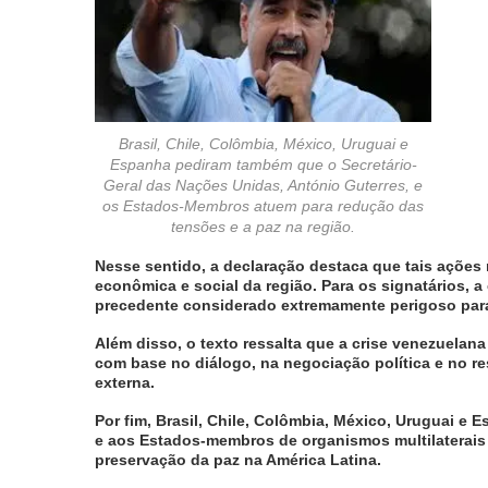
Brasil, Chile, Colômbia, México, Uruguai e
Espanha pediram também que o Secretário-
Geral das Nações Unidas, António Guterres, e
os Estados-Membros atuem para redução das
tensões e a paz na região.
Nesse sentido, a declaração destaca que tais ações 
econômica e social da região. Para os signatários, 
precedente considerado extremamente perigoso para 
Além disso, o texto ressalta que a crise venezuelan
com base no diálogo, na negociação política e no r
externa.
Por fim, Brasil, Chile, Colômbia, México, Uruguai e
e aos Estados-membros de organismos multilaterais 
preservação da paz na América Latina
.