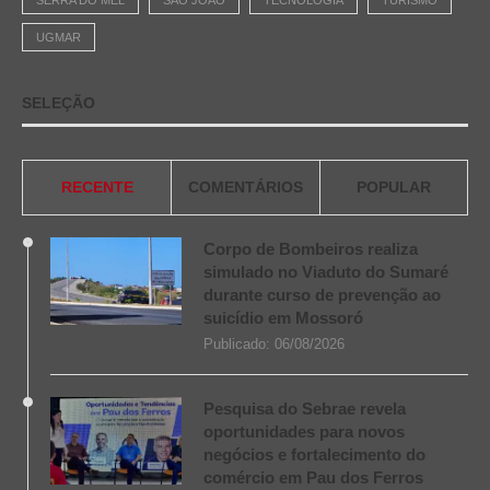
UGMAR
SELEÇÃO
RECENTE
COMENTÁRIOS
POPULAR
Corpo de Bombeiros realiza
simulado no Viaduto do Sumaré
durante curso de prevenção ao
suicídio em Mossoró
Publicado:
06/08/2026
Pesquisa do Sebrae revela
oportunidades para novos
negócios e fortalecimento do
comércio em Pau dos Ferros