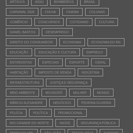
ARTIGOS
ASSÚ
BOMBEIROS
BRASIL
CARNAVAL 2026
CHUVA
CINEMA
COLUNAS
COMÉRCIO
CONCURSOS
COTIDIANO
CULTURA
DANIEL BASTOS
DESEMPREGO
DIREITO DO CONSUMIDOR
ECONOMIA
ECONOMIA DO RN
EDUCAÇÃO
EDUCAÇÃO E CULTURA
EMPREGO
ENTREVISTAS
ESPECIAIS
ESPORTE
GERAL
HABITAÇÃO
IMPOSTO DE RENDA
INDÚSTRIA
INFRAESTRUTURA
JUSTIÇA E SEGURANÇA
MEIO AMBIENTE
MOSSORÓ
MULHER
MUNDO
MÁRCIO ALEXANDRE
NEGÓCIOS
PEDRINA OLIVEIRA
POLÍCIA
POLÍTICA
PROMOCIONAL
RIO GRANDE DO NORTE
SAÚDE
SEGURANÇA PÚBLICA
SERRA DO MEL
SÃO JOÃO
TECNOLOGIA
TURISMO