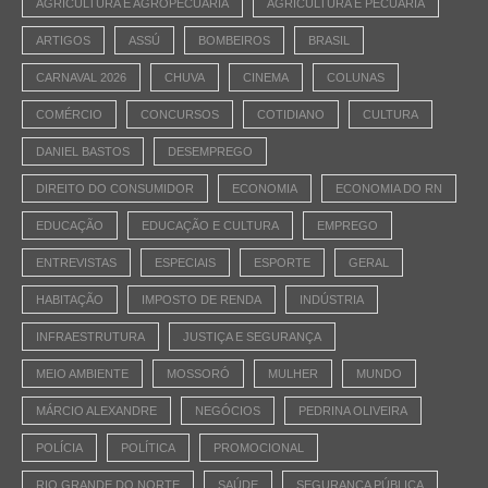
AGRICULTURA E AGROPECUÁRIA
AGRICULTURA E PECUÁRIA
ARTIGOS
ASSÚ
BOMBEIROS
BRASIL
CARNAVAL 2026
CHUVA
CINEMA
COLUNAS
COMÉRCIO
CONCURSOS
COTIDIANO
CULTURA
DANIEL BASTOS
DESEMPREGO
DIREITO DO CONSUMIDOR
ECONOMIA
ECONOMIA DO RN
EDUCAÇÃO
EDUCAÇÃO E CULTURA
EMPREGO
ENTREVISTAS
ESPECIAIS
ESPORTE
GERAL
HABITAÇÃO
IMPOSTO DE RENDA
INDÚSTRIA
INFRAESTRUTURA
JUSTIÇA E SEGURANÇA
MEIO AMBIENTE
MOSSORÓ
MULHER
MUNDO
MÁRCIO ALEXANDRE
NEGÓCIOS
PEDRINA OLIVEIRA
POLÍCIA
POLÍTICA
PROMOCIONAL
RIO GRANDE DO NORTE
SAÚDE
SEGURANÇA PÚBLICA