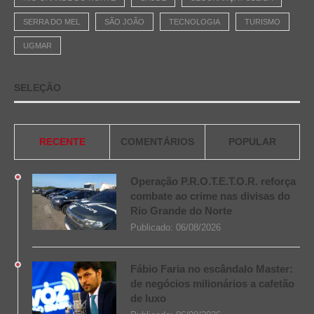
SERRA DO MEL
SÃO JOÃO
TECNOLOGIA
TURISMO
UGMAR
SELEÇÃO
RECENTE
COMENTÁRIOS
POPULAR
Operação P.R.O.T.E.T.O.R. reforça
combate ao crime nas divisas do
Rio Grande do Norte
Publicado:
06/08/2026
Fábio Faria no escândalo Master:
de negócios milionários a cafetão
de luxo