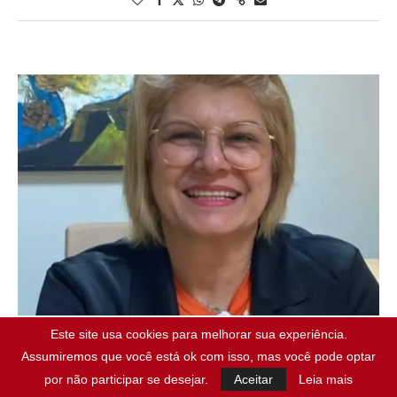
Este site usa cookies para melhorar sua experiência.
Política
Assumiremos que você está ok com isso, mas você pode optar
PC DO B DISPONIBILIZA O NOME DA
por não participar se desejar.
Aceitar
Leia mais
ENFERMEIRA LUZIA BESSA À FEDERAÇÃO