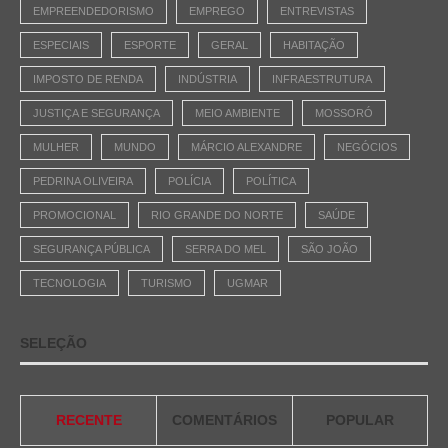
EMPREENDEDORISMO
EMPREGO
ENTREVISTAS
ESPECIAIS
ESPORTE
GERAL
HABITAÇÃO
IMPOSTO DE RENDA
INDÚSTRIA
INFRAESTRUTURA
JUSTIÇA E SEGURANÇA
MEIO AMBIENTE
MOSSORÓ
MULHER
MUNDO
MÁRCIO ALEXANDRE
NEGÓCIOS
PEDRINA OLIVEIRA
POLÍCIA
POLÍTICA
PROMOCIONAL
RIO GRANDE DO NORTE
SAÚDE
SEGURANÇA PÚBLICA
SERRA DO MEL
SÃO JOÃO
TECNOLOGIA
TURISMO
UGMAR
SELEÇÃO
RECENTE
COMENTÁRIOS
POPULAR