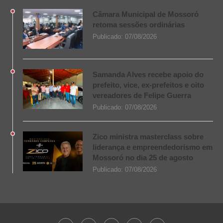
Câmara Municipal de Mossoró
retoma sessões ordinárias
Publicado:
07/08/2026
Samanda Alves recebe apoio do
prefeito, vice, ex-prefeitos e oito
vereadores de Felipe Guerra
Publicado:
07/08/2026
Zico ministra masterclass sobre
liderança e empreendedorismo em
Mossoró no dia 25 de agosto
Publicado:
07/08/2026