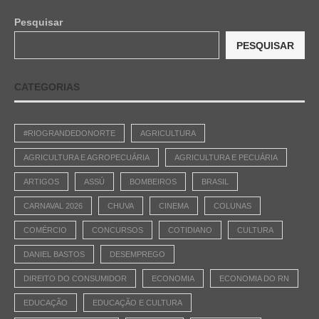
Pesquisar
PESQUISAR
CATEGORIAS
#RIOGRANDEDONORTE
AGRICULTURA
AGRICULTURA E AGROPECUÁRIA
AGRICULTURA E PECUÁRIA
ARTIGOS
ASSÚ
BOMBEIROS
BRASIL
CARNAVAL 2026
CHUVA
CINEMA
COLUNAS
COMÉRCIO
CONCURSOS
COTIDIANO
CULTURA
DANIEL BASTOS
DESEMPREGO
DIREITO DO CONSUMIDOR
ECONOMIA
ECONOMIA DO RN
EDUCAÇÃO
EDUCAÇÃO E CULTURA