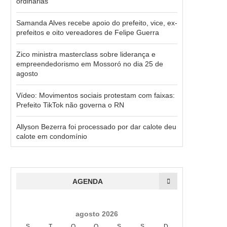
ordinárias
Samanda Alves recebe apoio do prefeito, vice, ex-
prefeitos e oito vereadores de Felipe Guerra
Zico ministra masterclass sobre liderança e
empreendedorismo em Mossoró no dia 25 de
agosto
Vídeo: Movimentos sociais protestam com faixas:
Prefeito TikTok não governa o RN
Allyson Bezerra foi processado por dar calote deu
calote em condomínio
AGENDA
agosto 2026
S
T
Q
Q
S
S
D