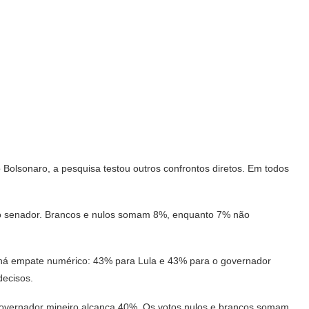
 Bolsonaro, a pesquisa testou outros confrontos diretos. Em todos
 do senador. Brancos e nulos somam 8%, enquanto 7% não
há empate numérico: 43% para Lula e 43% para o governador
decisos.
overnador mineiro alcança 40%. Os votos nulos e brancos somam