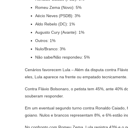
Romeu Zema (Novo): 5%
Aécio Neves (PSDB): 3%
Aldo Rebelo (DC): 1%
Augusto Cury (Avante): 1%
Outros: 1%
Nulo/Branco: 3%
Não sabe/Não respondeu: 5%
Cenários favorecem Lula – Além da disputa contra Flávio
eles, Lula aparece na frente ou empatado tecnicamente.
Contra Flávio Bolsonaro, o petista tem 45%, ante 40%
souberam responder.
Em um eventual segundo turno contra Ronaldo Caiado, 
goiano. Nulos e brancos representam 8%, e 6% estão in
No confronto com Romeu Zema, Lula registra 43% e o g