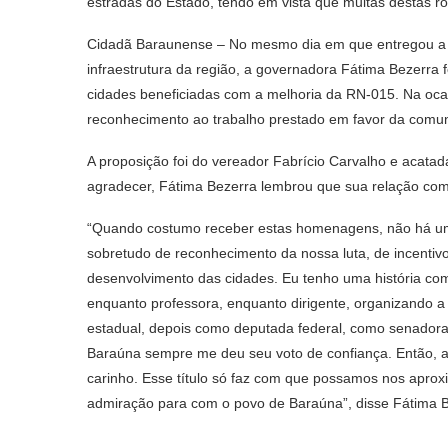
estradas do Estado, tendo em vista que muitas destas r
Cidadã Baraunense – No mesmo dia em que entregou a 
infraestrutura da região, a governadora Fátima Bezerr
cidades beneficiadas com a melhoria da RN-015. Na ocas
reconhecimento ao trabalho prestado em favor da comun
A proposição foi do vereador Fabrício Carvalho e acat
agradecer, Fátima Bezerra lembrou que sua relação com
“Quando costumo receber estas homenagens, não há um 
sobretudo de reconhecimento da nossa luta, de incentiv
desenvolvimento das cidades. Eu tenho uma história c
enquanto professora, enquanto dirigente, organizando a
estadual, depois como deputada federal, como senadora,
Baraúna sempre me deu seu voto de confiança. Então, ao
carinho. Esse título só faz com que possamos nos aproxi
admiração para com o povo de Baraúna”, disse Fátima B