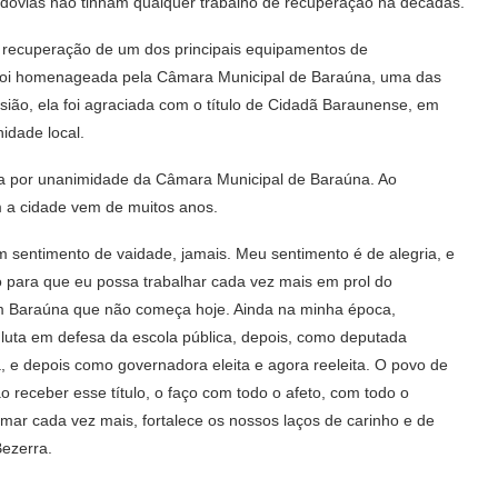
odovias não tinham qualquer trabalho de recuperação há décadas.
recuperação de um dos principais equipamentos de
a foi homenageada pela Câmara Municipal de Baraúna, uma das
ião, ela foi agraciada com o título de Cidadã Baraunense, em
idade local.
ada por unanimidade da Câmara Municipal de Baraúna. Ao
 a cidade vem de muitos anos.
sentimento de vaidade, jamais. Meu sentimento é de alegria, e
o para que eu possa trabalhar cada vez mais em prol do
om Baraúna que não começa hoje. Ainda na minha época,
 luta em defesa da escola pública, depois, como deputada
 e depois como governadora eleita e agora reeleita. O povo de
 receber esse título, o faço com todo o afeto, com todo o
mar cada vez mais, fortalece os nossos laços de carinho e de
ezerra.