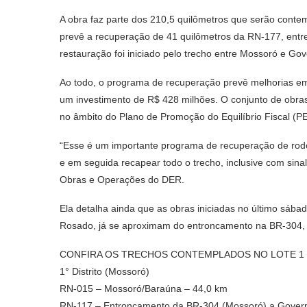
A obra faz parte dos 210,5 quilômetros que serão conte
prevê a recuperação de 41 quilômetros da RN-177, entr
restauração foi iniciado pelo trecho entre Mossoró e Go
Ao todo, o programa de recuperação prevê melhorias em 
um investimento de R$ 428 milhões. O conjunto de obras
no âmbito do Plano de Promoção do Equilíbrio Fiscal (P
“Esse é um importante programa de recuperação de rodo
e em seguida recapear todo o trecho, inclusive com sinali
Obras e Operações do DER.
Ela detalha ainda que as obras iniciadas no último sáb
Rosado, já se aproximam do entroncamento na BR-304, q
CONFIRA OS TRECHOS CONTEMPLADOS NO LOTE 1
1° Distrito (Mossoró)
RN-015 – Mossoró/Baraúna – 44,0 km
RN-117 – Entroncamento da BR-304 (Mossoró) a Govern