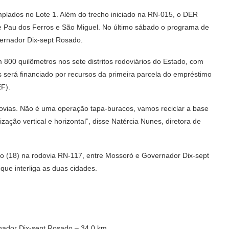
mplados no Lote 1. Além do trecho iniciado na RN-015, o DER
e Pau dos Ferros e São Miguel. No último sábado o programa de
vernador Dix-sept Rosado.
800 quilômetros nos sete distritos rodoviários do Estado, com
 será financiado por recursos da primeira parcela do empréstimo
EF).
vias. Não é uma operação tapa-buracos, vamos reciclar a base
zação vertical e horizontal”, disse Natércia Nunes, diretora de
ado (18) na rodovia RN-117, entre Mossoró e Governador Dix-sept
ue interliga as duas cidades.
ador Dix-sept Rosado – 34,0 km