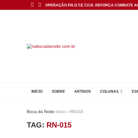
OPERAÇÃO P.R.O.T.E.T.O.R. REFORÇA COMBATE AO
INÍCIO
SOBRE
ARTIGOS
COLUNAS
ES
Boca da Noite
Início
»
RN-015
TAG:
RN-015