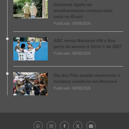
funcional ligado ao
envelhecimento começa mais
cedo no Brasil
Publicado:
08/08/2026
ABC vence Nacional-AM e fica
perto do acesso à Série C de 2027
Publicado:
08/08/2026
Dia dos Pais amplia movimento e
fortalece comércio em Mossoró
Publicado:
08/08/2026