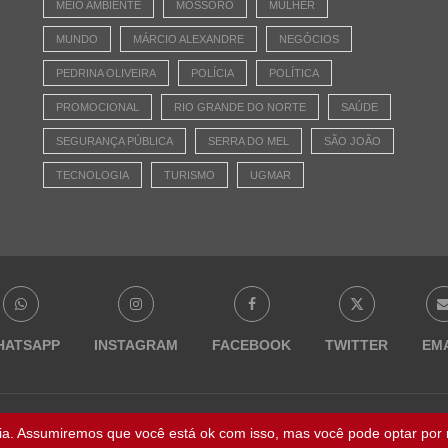
MEIO AMBIENTE
MOSSORÓ
MULHER
MUNDO
MÁRCIO ALEXANDRE
NEGÓCIOS
PEDRINA OLIVEIRA
POLÍCIA
POLÍTICA
PROMOCIONAL
RIO GRANDE DO NORTE
SAÚDE
SEGURANÇA PÚBLICA
SERRA DO MEL
SÃO JOÃO
TECNOLOGIA
TURISMO
UGMAR
HATSAPP
INSTAGRAM
FACEBOOK
TWITTER
EM
@ 2023 - Todos os direitos reservados | NaBocaDaNoite.com.br
ia. Assumiremos que você está ok com isso, mas você pode optar por n