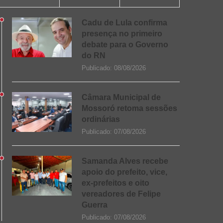
Cadu de Lula confirma
presença no primeiro
debate para o Governo
do RN
Publicado:
08/08/2026
Câmara Municipal de
Mossoró retoma sessões
ordinárias
Publicado:
07/08/2026
Samanda Alves recebe
apoio do prefeito, vice,
ex-prefeitos e oito
vereadores de Felipe
Guerra
Publicado:
07/08/2026