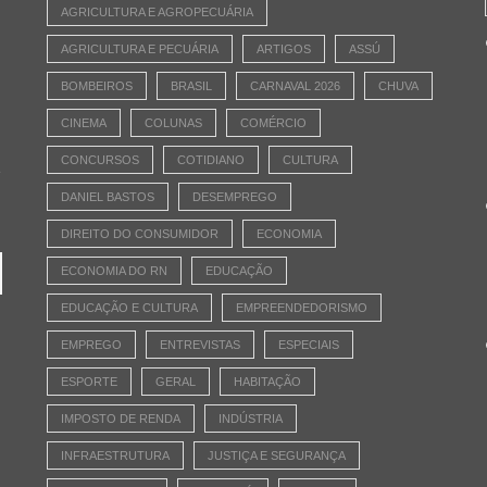
AGRICULTURA E AGROPECUÁRIA
AGRICULTURA E PECUÁRIA
ARTIGOS
ASSÚ
BOMBEIROS
BRASIL
CARNAVAL 2026
CHUVA
CINEMA
COLUNAS
COMÉRCIO
CONCURSOS
COTIDIANO
CULTURA
e
DANIEL BASTOS
DESEMPREGO
DIREITO DO CONSUMIDOR
ECONOMIA
ECONOMIA DO RN
EDUCAÇÃO
EDUCAÇÃO E CULTURA
EMPREENDEDORISMO
EMPREGO
ENTREVISTAS
ESPECIAIS
ESPORTE
GERAL
HABITAÇÃO
IMPOSTO DE RENDA
INDÚSTRIA
INFRAESTRUTURA
JUSTIÇA E SEGURANÇA