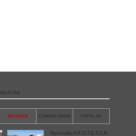
SELEÇÃO
RECENTE
COMENTÁRIOS
POPULAR
Operação P.R.O.T.E.T.O.R.