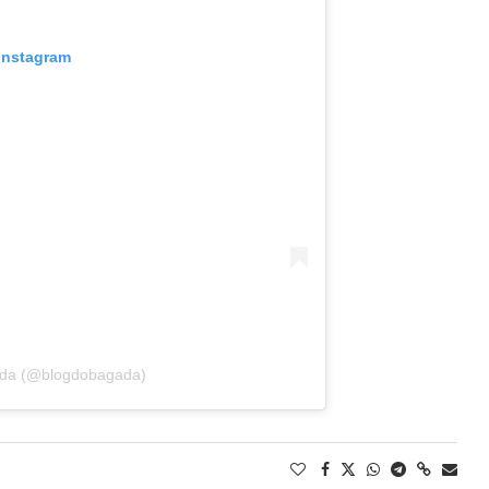
 Instagram
gada (@blogdobagada)