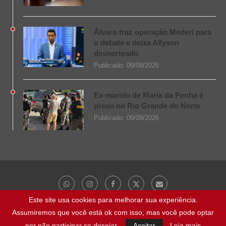
Álvaro traz operação Mederi para
o debate e deixa Allyson
desnorteado
Publicado:
09/08/2026
Ex-marido de Maria da Penha é
preso no Rio Grande do Norte
Publicado:
09/08/2026
Este site usa cookies para melhorar sua experiência.
Assumiremos que você está ok com isso, mas você pode optar
@ 2023 - Todos os direitos reservados | NaBocaDaNoite.com.br
por não participar se desejar.
Aceitar
Leia mais