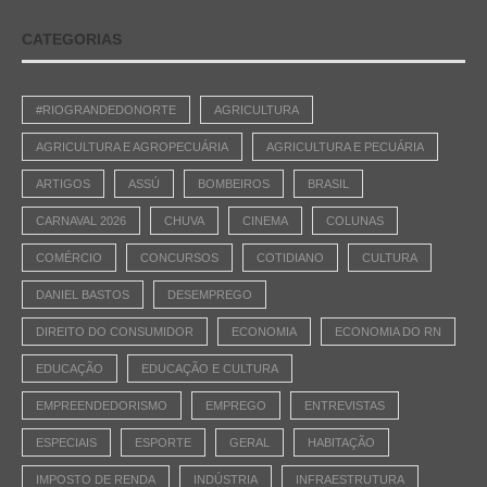
CATEGORIAS
#RIOGRANDEDONORTE
AGRICULTURA
AGRICULTURA E AGROPECUÁRIA
AGRICULTURA E PECUÁRIA
ARTIGOS
ASSÚ
BOMBEIROS
BRASIL
CARNAVAL 2026
CHUVA
CINEMA
COLUNAS
COMÉRCIO
CONCURSOS
COTIDIANO
CULTURA
DANIEL BASTOS
DESEMPREGO
DIREITO DO CONSUMIDOR
ECONOMIA
ECONOMIA DO RN
EDUCAÇÃO
EDUCAÇÃO E CULTURA
EMPREENDEDORISMO
EMPREGO
ENTREVISTAS
ESPECIAIS
ESPORTE
GERAL
HABITAÇÃO
IMPOSTO DE RENDA
INDÚSTRIA
INFRAESTRUTURA