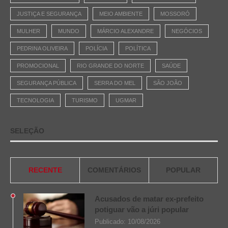
JUSTIÇA E SEGURANÇA
MEIO AMBIENTE
MOSSORÓ
MULHER
MUNDO
MÁRCIO ALEXANDRE
NEGÓCIOS
PEDRINA OLIVEIRA
POLÍCIA
POLÍTICA
PROMOCIONAL
RIO GRANDE DO NORTE
SAÚDE
SEGURANÇA PÚBLICA
SERRA DO MEL
SÃO JOÃO
TECNOLOGIA
TURISMO
UGMAR
SELEÇÃO
RECENTE
COMENTÁRIOS
POPULAR
Acusados de matar ex-prefeito
potiguar vão a júri popular
Publicado:
10/08/2026