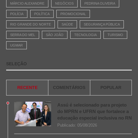
MÁRCIO ALEXANDRE
NEGÓCIOS
PEDRINA OLIVEIRA
POLÍCIA
POLÍTICA
PROMOCIONAL
RIO GRANDE DO NORTE
SAÚDE
SEGURANÇA PÚBLICA
SERRA DO MEL
SÃO JOÃO
TECNOLOGIA
TURISMO
UGMAR
SELEÇÃO
RECENTE
COMENTÁRIOS
POPULAR
Assú é selecionado para projeto
do MPRN e UFRN que fortalece a
educação especial inclusiva no RN
Publicado:
05/08/2026