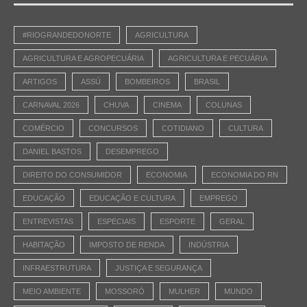
#RIOGRANDEDONORTE
AGRICULTURA
AGRICULTURA E AGROPECUÁRIA
AGRICULTURA E PECUÁRIA
ARTIGOS
ASSÚ
BOMBEIROS
BRASIL
CARNAVAL 2026
CHUVA
CINEMA
COLUNAS
COMÉRCIO
CONCURSOS
COTIDIANO
CULTURA
DANIEL BASTOS
DESEMPREGO
DIREITO DO CONSUMIDOR
ECONOMIA
ECONOMIA DO RN
EDUCAÇÃO
EDUCAÇÃO E CULTURA
EMPREGO
ENTREVISTAS
ESPECIAIS
ESPORTE
GERAL
HABITAÇÃO
IMPOSTO DE RENDA
INDÚSTRIA
INFRAESTRUTURA
JUSTIÇA E SEGURANÇA
MEIO AMBIENTE
MOSSORÓ
MULHER
MUNDO