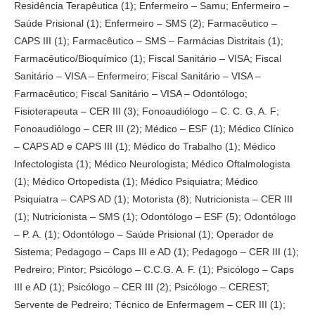
Residência Terapêutica (1); Enfermeiro – Samu; Enfermeiro –
Saúde Prisional (1); Enfermeiro – SMS (2); Farmacêutico –
CAPS III (1); Farmacêutico – SMS – Farmácias Distritais (1);
Farmacêutico/Bioquímico (1); Fiscal Sanitário – VISA; Fiscal
Sanitário – VISA – Enfermeiro; Fiscal Sanitário – VISA –
Farmacêutico; Fiscal Sanitário – VISA – Odontólogo;
Fisioterapeuta – CER III (3); Fonoaudiólogo – C. C. G. A. F;
Fonoaudiólogo – CER III (2); Médico – ESF (1); Médico Clínico
– CAPS AD e CAPS III (1); Médico do Trabalho (1); Médico
Infectologista (1); Médico Neurologista; Médico Oftalmologista
(1); Médico Ortopedista (1); Médico Psiquiatra; Médico
Psiquiatra – CAPS AD (1); Motorista (8); Nutricionista – CER III
(1); Nutricionista – SMS (1); Odontólogo – ESF (5); Odontólogo
– P. A. (1); Odontólogo – Saúde Prisional (1); Operador de
Sistema; Pedagogo – Caps III e AD (1); Pedagogo – CER III (1);
Pedreiro; Pintor; Psicólogo – C.C.G. A. F. (1); Psicólogo – Caps
III e AD (1); Psicólogo – CER III (2); Psicólogo – CEREST;
Servente de Pedreiro; Técnico de Enfermagem – CER III (1);