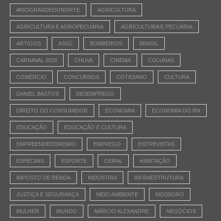
#RIOGRANDEDONORTE
AGRICULTURA
AGRICULTURA E AGROPECUÁRIA
AGRICULTURA E PECUÁRIA
ARTIGOS
ASSÚ
BOMBEIROS
BRASIL
CARNAVAL 2026
CHUVA
CINEMA
COLUNAS
COMÉRCIO
CONCURSOS
COTIDIANO
CULTURA
DANIEL BASTOS
DESEMPREGO
DIREITO DO CONSUMIDOR
ECONOMIA
ECONOMIA DO RN
EDUCAÇÃO
EDUCAÇÃO E CULTURA
EMPREENDEDORISMO
EMPREGO
ENTREVISTAS
ESPECIAIS
ESPORTE
GERAL
HABITAÇÃO
IMPOSTO DE RENDA
INDÚSTRIA
INFRAESTRUTURA
JUSTIÇA E SEGURANÇA
MEIO AMBIENTE
MOSSORÓ
MULHER
MUNDO
MÁRCIO ALEXANDRE
NEGÓCIOS