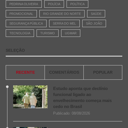
PEDRINA OLIVEIRA
POLÍCIA
POLÍTICA
PROMOCIONAL
RIO GRANDE DO NORTE
SAÚDE
SEGURANÇA PÚBLICA
SERRA DO MEL
SÃO JOÃO
TECNOLOGIA
TURISMO
UGMAR
SELEÇÃO
RECENTE
COMENTÁRIOS
POPULAR
Estudo aponta que declínio
funcional ligado ao
envelhecimento começa mais
cedo no Brasil
Publicado:
08/08/2026