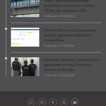
Vídeo: Movimentos sociais
protestam com faixas: Prefeito
TikTok não governa o RN
Publicado:
07/08/2026
Allyson Bezerra foi processado
por dar calote deu calote em
condomínio
Publicado:
07/08/2026
Operação combate contrabando e
agiotagem no Rio Grande do
Norte e na Paraíba
Publicado:
07/08/2026