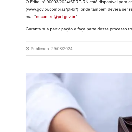
O Edital nº 90003/2024/SPRF-RN está disponível para c
(www.gov.br/compras/pt-br/), onde também deverá ser re
mail “
nucont.rn@prf.gov.br
”.
Garanta sua participação e faça parte desse processo tr
Publicado:
29/08/2024