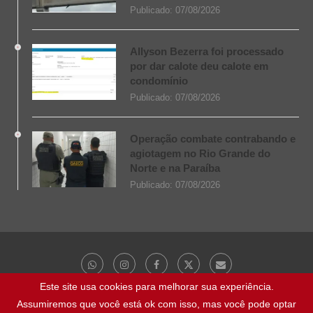
Publicado:
07/08/2026
Allyson Bezerra foi processado
por dar calote deu calote em
condomínio
Publicado:
07/08/2026
Operação combate contrabando e
agiotagem no Rio Grande do
Norte e na Paraíba
Publicado:
07/08/2026
Este site usa cookies para melhorar sua experiência.
Assumiremos que você está ok com isso, mas você pode optar