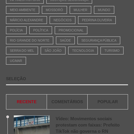
MEIO AMBIENTE
MOSSORÓ
MULHER
MUNDO
MÁRCIO ALEXANDRE
NEGÓCIOS
PEDRINA OLIVEIRA
POLÍCIA
POLÍTICA
PROMOCIONAL
RIO GRANDE DO NORTE
SAÚDE
SEGURANÇA PÚBLICA
SERRA DO MEL
SÃO JOÃO
TECNOLOGIA
TURISMO
UGMAR
SELEÇÃO
RECENTE
COMENTÁRIOS
POPULAR
Vídeo: Movimentos sociais
protestam com faixas: Prefeito
TikTok não governa o RN