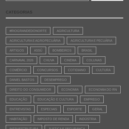
CATEGORIAS
#RIOGRANDEDONORTE
AGRICULTURA
AGRICULTURA E AGROPECUÁRIA
AGRICULTURA E PECUÁRIA
ARTIGOS
ASSÚ
BOMBEIROS
BRASIL
CARNAVAL 2026
CHUVA
CINEMA
COLUNAS
COMÉRCIO
CONCURSOS
COTIDIANO
CULTURA
DANIEL BASTOS
DESEMPREGO
DIREITO DO CONSUMIDOR
ECONOMIA
ECONOMIA DO RN
EDUCAÇÃO
EDUCAÇÃO E CULTURA
EMPREGO
ENTREVISTAS
ESPECIAIS
ESPORTE
GERAL
HABITAÇÃO
IMPOSTO DE RENDA
INDÚSTRIA
INFRAESTRUTURA
JUSTIÇA E SEGURANÇA