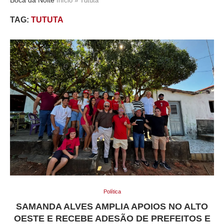
Início
»
Tututa
TAG:
TUTUTA
Política
SAMANDA ALVES AMPLIA APOIOS NO ALTO
OESTE E RECEBE ADESÃO DE PREFEITOS E