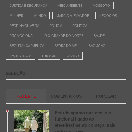
JUSTIÇA E SEGURANÇA
MEIO AMBIENTE
MOSSORÓ
MULHER
MUNDO
MÁRCIO ALEXANDRE
NEGÓCIOS
PEDRINA OLIVEIRA
POLÍCIA
POLÍTICA
PROMOCIONAL
RIO GRANDE DO NORTE
SAÚDE
SEGURANÇA PÚBLICA
SERRA DO MEL
SÃO JOÃO
TECNOLOGIA
TURISMO
UGMAR
SELEÇÃO
RECENTE
COMENTÁRIOS
POPULAR
Estudo aponta que declínio
funcional ligado ao
envelhecimento começa mais
cedo no Brasil