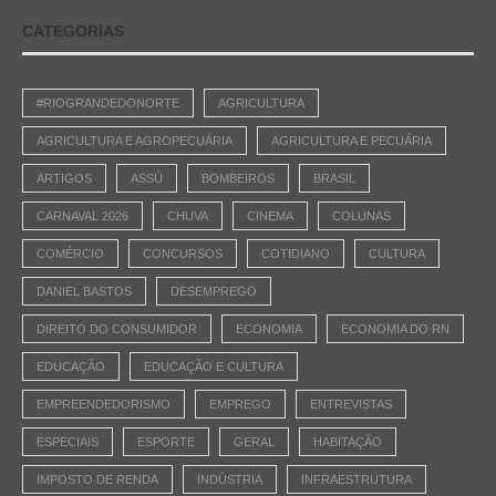
CATEGORIAS
#RIOGRANDEDONORTE
AGRICULTURA
AGRICULTURA E AGROPECUÁRIA
AGRICULTURA E PECUÁRIA
ARTIGOS
ASSÚ
BOMBEIROS
BRASIL
CARNAVAL 2026
CHUVA
CINEMA
COLUNAS
COMÉRCIO
CONCURSOS
COTIDIANO
CULTURA
DANIEL BASTOS
DESEMPREGO
DIREITO DO CONSUMIDOR
ECONOMIA
ECONOMIA DO RN
EDUCAÇÃO
EDUCAÇÃO E CULTURA
EMPREENDEDORISMO
EMPREGO
ENTREVISTAS
ESPECIAIS
ESPORTE
GERAL
HABITAÇÃO
IMPOSTO DE RENDA
INDÚSTRIA
INFRAESTRUTURA