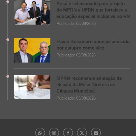
Assú é selecionado para projeto
do MPRN e UFRN que fortalece a
educação especial inclusiva no RN
Publicado:
05/08/2026
Flávio Bolsonaro anuncia acusado
por estupro como vice
Publicado:
05/08/2026
MPRN recomenda anulação da
eleição da Mesa Diretora de
Câmara Municipal
Publicado:
05/08/2026