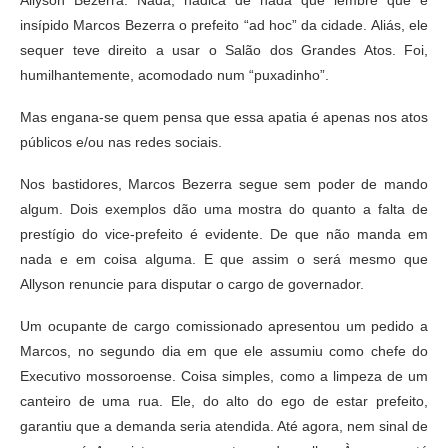
Allyson Bezerra. Nada, nadica de nada que lembre que é
insípido Marcos Bezerra o prefeito “ad hoc” da cidade. Aliás, ele
sequer teve direito a usar o Salão dos Grandes Atos. Foi,
humilhantemente, acomodado num “puxadinho”.
Mas engana-se quem pensa que essa apatia é apenas nos atos
públicos e/ou nas redes sociais.
Nos bastidores, Marcos Bezerra segue sem poder de mando
algum. Dois exemplos dão uma mostra do quanto a falta de
prestígio do vice-prefeito é evidente. De que não manda em
nada e em coisa alguma. E que assim o será mesmo que
Allyson renuncie para disputar o cargo de governador.
Um ocupante de cargo comissionado apresentou um pedido a
Marcos, no segundo dia em que ele assumiu como chefe do
Executivo mossoroense. Coisa simples, como a limpeza de um
canteiro de uma rua. Ele, do alto do ego de estar prefeito,
garantiu que a demanda seria atendida. Até agora, nem sinal de