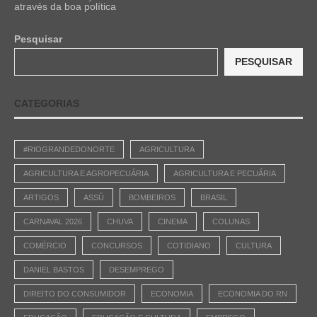
através da boa política
Pesquisar
PESQUISAR
CATEGORIAS
#RIOGRANDEDONORTE
AGRICULTURA
AGRICULTURA E AGROPECUÁRIA
AGRICULTURA E PECUÁRIA
ARTIGOS
ASSÚ
BOMBEIROS
BRASIL
CARNAVAL 2026
CHUVA
CINEMA
COLUNAS
COMÉRCIO
CONCURSOS
COTIDIANO
CULTURA
DANIEL BASTOS
DESEMPREGO
DIREITO DO CONSUMIDOR
ECONOMIA
ECONOMIA DO RN