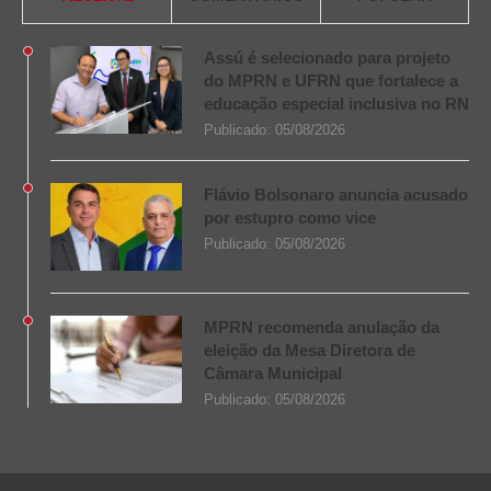
Assú é selecionado para projeto
do MPRN e UFRN que fortalece a
educação especial inclusiva no RN
Publicado:
05/08/2026
Flávio Bolsonaro anuncia acusado
por estupro como vice
Publicado:
05/08/2026
MPRN recomenda anulação da
eleição da Mesa Diretora de
Câmara Municipal
Publicado:
05/08/2026