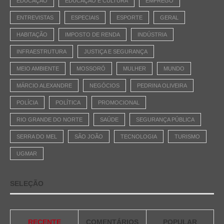
EDUCAÇÃO
EDUCAÇÃO E CULTURA
EMPREGO
ENTREVISTAS
ESPECIAIS
ESPORTE
GERAL
HABITAÇÃO
IMPOSTO DE RENDA
INDÚSTRIA
INFRAESTRUTURA
JUSTIÇA E SEGURANÇA
MEIO AMBIENTE
MOSSORÓ
MULHER
MUNDO
MÁRCIO ALEXANDRE
NEGÓCIOS
PEDRINA OLIVEIRA
POLÍCIA
POLÍTICA
PROMOCIONAL
RIO GRANDE DO NORTE
SAÚDE
SEGURANÇA PÚBLICA
SERRA DO MEL
SÃO JOÃO
TECNOLOGIA
TURISMO
UGMAR
SELEÇÃO
RECENTE
COMENTÁRIOS
POPULAR