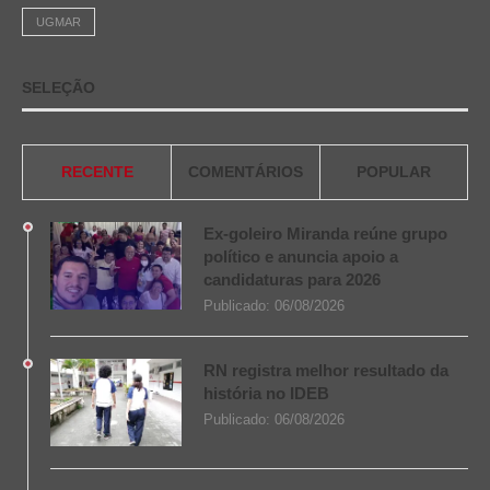
UGMAR
SELEÇÃO
RECENTE
COMENTÁRIOS
POPULAR
Ex-goleiro Miranda reúne grupo
político e anuncia apoio a
candidaturas para 2026
Publicado:
06/08/2026
RN registra melhor resultado da
história no IDEB
Publicado:
06/08/2026