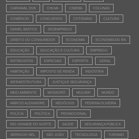
CARNAVAL 2026
CHUVA
CINEMA
COLUNAS
COMÉRCIO
CONCURSOS
COTIDIANO
CULTURA
DANIEL BASTOS
DESEMPREGO
DIREITO DO CONSUMIDOR
ECONOMIA
ECONOMIA DO RN
EDUCAÇÃO
EDUCAÇÃO E CULTURA
EMPREGO
ENTREVISTAS
ESPECIAIS
ESPORTE
GERAL
HABITAÇÃO
IMPOSTO DE RENDA
INDÚSTRIA
INFRAESTRUTURA
JUSTIÇA E SEGURANÇA
MEIO AMBIENTE
MOSSORÓ
MULHER
MUNDO
MÁRCIO ALEXANDRE
NEGÓCIOS
PEDRINA OLIVEIRA
POLÍCIA
POLÍTICA
PROMOCIONAL
RIO GRANDE DO NORTE
SAÚDE
SEGURANÇA PÚBLICA
SERRA DO MEL
SÃO JOÃO
TECNOLOGIA
TURISMO