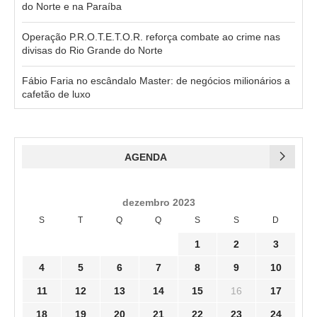
do Norte e na Paraíba
Operação P.R.O.T.E.T.O.R. reforça combate ao crime nas
divisas do Rio Grande do Norte
Fábio Faria no escândalo Master: de negócios milionários a
cafetão de luxo
AGENDA
dezembro 2023
S
T
Q
Q
S
S
D
1
2
3
4
5
6
7
8
9
10
11
12
13
14
15
16
17
18
19
20
21
22
23
24