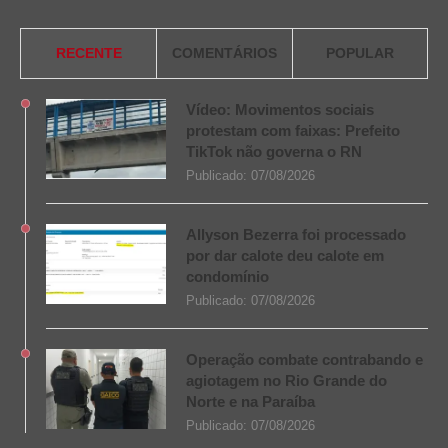
RECENTE
COMENTÁRIOS
POPULAR
Vídeo: Movimentos sociais
protestam com faixas: Prefeito
TikTok não governa o RN
Publicado:
07/08/2026
Allyson Bezerra foi processado
por dar calote deu calote em
condomínio
Publicado:
07/08/2026
Operação combate contrabando e
agiotagem no Rio Grande do
Norte e na Paraíba
Publicado:
07/08/2026