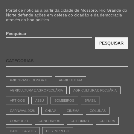
Portal de notícias a partir da cidade de Mossoró, Rio Grande do
Norte defende ações em defesa do cidadão e da democracia
através da boa política
Pesquisar
PESQUISAR
CATEGORIAS
#RIOGRANDEDONORTE
AGRICULTURA
AGRICULTURA E AGROPECUÁRIA
AGRICULTURA E PECUÁRIA
ARTIGOS
ASSÚ
BOMBEIROS
BRASIL
CARNAVAL 2026
CHUVA
CINEMA
COLUNAS
COMÉRCIO
CONCURSOS
COTIDIANO
CULTURA
DANIEL BASTOS
DESEMPREGO