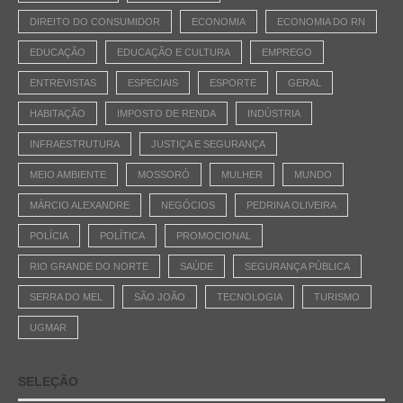
DIREITO DO CONSUMIDOR
ECONOMIA
ECONOMIA DO RN
EDUCAÇÃO
EDUCAÇÃO E CULTURA
EMPREGO
ENTREVISTAS
ESPECIAIS
ESPORTE
GERAL
HABITAÇÃO
IMPOSTO DE RENDA
INDÚSTRIA
INFRAESTRUTURA
JUSTIÇA E SEGURANÇA
MEIO AMBIENTE
MOSSORÓ
MULHER
MUNDO
MÁRCIO ALEXANDRE
NEGÓCIOS
PEDRINA OLIVEIRA
POLÍCIA
POLÍTICA
PROMOCIONAL
RIO GRANDE DO NORTE
SAÚDE
SEGURANÇA PÚBLICA
SERRA DO MEL
SÃO JOÃO
TECNOLOGIA
TURISMO
UGMAR
SELEÇÃO