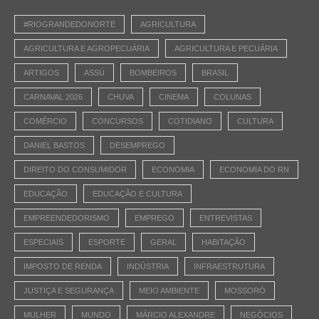
#RIOGRANDEDONORTE
AGRICULTURA
AGRICULTURA E AGROPECUÁRIA
AGRICULTURA E PECUÁRIA
ARTIGOS
ASSÚ
BOMBEIROS
BRASIL
CARNAVAL 2026
CHUVA
CINEMA
COLUNAS
COMÉRCIO
CONCURSOS
COTIDIANO
CULTURA
DANIEL BASTOS
DESEMPREGO
DIREITO DO CONSUMIDOR
ECONOMIA
ECONOMIA DO RN
EDUCAÇÃO
EDUCAÇÃO E CULTURA
EMPREENDEDORISMO
EMPREGO
ENTREVISTAS
ESPECIAIS
ESPORTE
GERAL
HABITAÇÃO
IMPOSTO DE RENDA
INDÚSTRIA
INFRAESTRUTURA
JUSTIÇA E SEGURANÇA
MEIO AMBIENTE
MOSSORÓ
MULHER
MUNDO
MÁRCIO ALEXANDRE
NEGÓCIOS