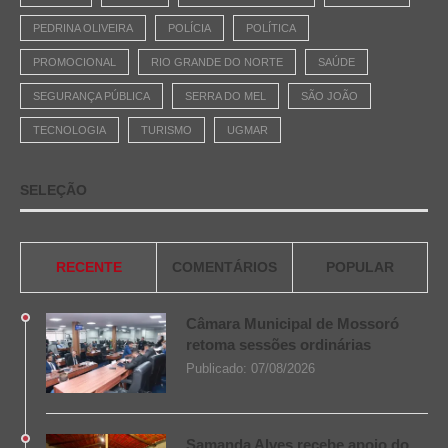
PEDRINA OLIVEIRA
POLÍCIA
POLÍTICA
PROMOCIONAL
RIO GRANDE DO NORTE
SAÚDE
SEGURANÇA PÚBLICA
SERRA DO MEL
SÃO JOÃO
TECNOLOGIA
TURISMO
UGMAR
SELEÇÃO
RECENTE
COMENTÁRIOS
POPULAR
Câmara Municipal de Mossoró
retoma sessões ordinárias
Publicado:
07/08/2026
Samanda Alves recebe apoio do