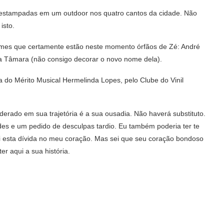
 estampadas em um outdoor nos quatro cantos da cidade. Não
isto.
omes que certamente estão neste momento órfãos de Zé: André
a Tâmara (não consigo decorar o novo nome dela).
o Mérito Musical Hermelinda Lopes, pelo Clube do Vinil
erado em sua trajetória é a sua ousadia. Não haverá substituto.
es e um pedido de desculpas tardio. Eu também poderia ter te
rei esta dívida no meu coração. Mas sei que seu coração bondoso
r aqui a sua história.