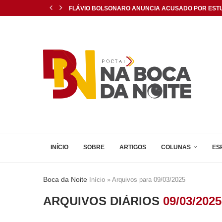
FLÁVIO BOLSONARO ANUNCIA ACUSADO POR EST
MPRN RECOMENDA ANULAÇÃO DA ELEIÇÃO DA MES
PONTO DE CULTURA ESCARCÉU RECEBE HOJE O E
PRF PASSA A USAR DRONES PARA FLAGRAR MOTOC
PRF APREENDE DOIS CAMINHÕES COM CERCA DE 45
PRAZO PARA COMPLEMENTAR INSCRIÇÃO NO FIES 2
CLIMA DE APREENSÃO E MEDO ENTRE GESTORES E
URGENTE: PREFEITURA DE MOSSORÓ NEGA ATENDI
FEIRA DO LIVRO ACONTECE PRÓXIMA SEMANA NA
INÍCIO
SOBRE
ARTIGOS
COLUNAS
ES
Boca da Noite
Início
»
Arquivos para 09/03/2025
ARQUIVOS DIÁRIOS
09/03/2025