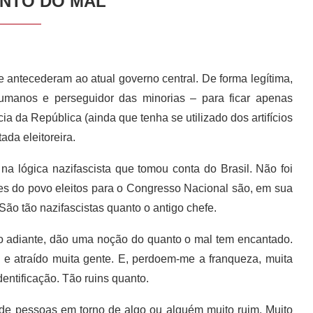
NTO DO MAL
e antecederam ao atual governo central. De forma legítima,
 humanos e perseguidor das minorias – para ficar apenas
a da República (ainda que tenha se utilizado dos artifícios
ada eleitoreira.
a lógica nazifascista que tomou conta do Brasil. Não foi
es do povo eleitos para o Congresso Nacional são, em sua
São tão nazifascistas quanto o antigo chefe.
to adiante, dão uma noção do quanto o mal tem encantado.
 e atraído muita gente. E, perdoem-me a franqueza, muita
dentificação. Tão ruins quanto.
 de pessoas em torno de algo ou alguém muito ruim. Muito