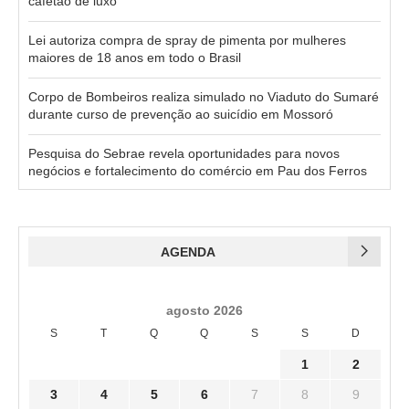
cafetão de luxo
Lei autoriza compra de spray de pimenta por mulheres
maiores de 18 anos em todo o Brasil
Corpo de Bombeiros realiza simulado no Viaduto do Sumaré
durante curso de prevenção ao suicídio em Mossoró
Pesquisa do Sebrae revela oportunidades para novos
negócios e fortalecimento do comércio em Pau dos Ferros
AGENDA
agosto 2026
S
T
Q
Q
S
S
D
1
2
3
4
5
6
7
8
9