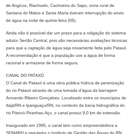
de Angicos, Riachuelo, Cachoeira do Sapo, zona rural de
Santana do Matos e Santa Maria tiveram interrupção do envio
de água na noite de quinta-feira (05).
Ainda não é possível dar um prazo para a religação do sistema
adutor Sertão Central, pois são necessárias avaliações técnicas
para que a captação de água seja novamente feita pelo Pataxó.
A recomendação é que a população use a água de forma
racional e armazene de forma segura.
CANAL DO PATAXÓ
O Canal do Pataxó é uma obra pública hídrica de perenização
do rio Pataxó através de uma tomada d’água da barragem
Armando Ribeiro Gonçalves. Localizado entre os municípios de
Itajá/RN e Ipanguaçu/RN, no contexto da bacia hidrográfica do
rio Piancó-Piranhas-Açu, o canal possui 9,0 km de extensão.
Inaugurado em 1995, o canal tem como empreendedora a
SEMARH e regulador o Instituto de Gestão das Águas do RN