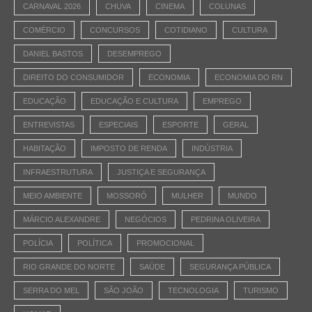
CARNAVAL 2026
CHUVA
CINEMA
COLUNAS
COMÉRCIO
CONCURSOS
COTIDIANO
CULTURA
DANIEL BASTOS
DESEMPREGO
DIREITO DO CONSUMIDOR
ECONOMIA
ECONOMIA DO RN
EDUCAÇÃO
EDUCAÇÃO E CULTURA
EMPREGO
ENTREVISTAS
ESPECIAIS
ESPORTE
GERAL
HABITAÇÃO
IMPOSTO DE RENDA
INDÚSTRIA
INFRAESTRUTURA
JUSTIÇA E SEGURANÇA
MEIO AMBIENTE
MOSSORÓ
MULHER
MUNDO
MÁRCIO ALEXANDRE
NEGÓCIOS
PEDRINA OLIVEIRA
POLÍCIA
POLÍTICA
PROMOCIONAL
RIO GRANDE DO NORTE
SAÚDE
SEGURANÇA PÚBLICA
SERRA DO MEL
SÃO JOÃO
TECNOLOGIA
TURISMO