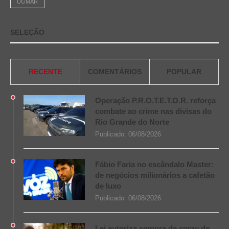
UGMAR
SELEÇÃO
RECENTE
COMENTÁRIOS
POPULAR
Operação P.R.O.T.E.T.O.R. reforça
combate ao crime nas divisas do
Rio Grande do Norte
Publicado:
06/08/2026
Fábio Faria no escândalo Master:
de negócios milionários a cafetão
de luxo
Publicado:
06/08/2026
Lei autoriza compra de spray de