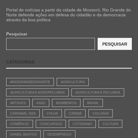
Portal de notícias a partir da cidade de Mossoró, Rio Grande do
Norte defende ações em defesa do cidadão e da democracia
através da boa política
Pesquisar
PESQUISAR
CATEGORIAS
#RIOGRANDEDONORTE
AGRICULTURA
AGRICULTURA E AGROPECUÁRIA
AGRICULTURA E PECUÁRIA
ARTIGOS
ASSÚ
BOMBEIROS
BRASIL
CARNAVAL 2026
CHUVA
CINEMA
COLUNAS
COMÉRCIO
CONCURSOS
COTIDIANO
CULTURA
DANIEL BASTOS
DESEMPREGO