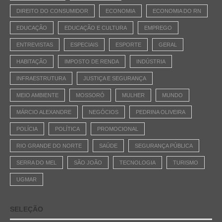
DIREITO DO CONSUMIDOR
ECONOMIA
ECONOMIA DO RN
EDUCAÇÃO
EDUCAÇÃO E CULTURA
EMPREGO
ENTREVISTAS
ESPECIAIS
ESPORTE
GERAL
HABITAÇÃO
IMPOSTO DE RENDA
INDÚSTRIA
INFRAESTRUTURA
JUSTIÇA E SEGURANÇA
MEIO AMBIENTE
MOSSORÓ
MULHER
MUNDO
MÁRCIO ALEXANDRE
NEGÓCIOS
PEDRINA OLIVEIRA
POLÍCIA
POLÍTICA
PROMOCIONAL
RIO GRANDE DO NORTE
SAÚDE
SEGURANÇA PÚBLICA
SERRA DO MEL
SÃO JOÃO
TECNOLOGIA
TURISMO
UGMAR
SELEÇÃO