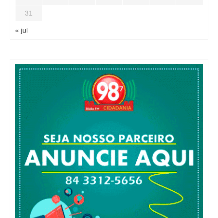
31
« jul