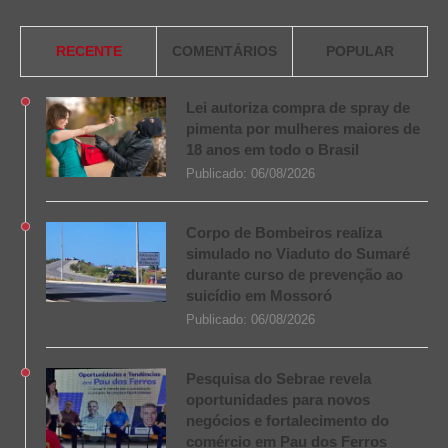
RECENTE
COMENTÁRIOS
POPULAR
Lei autoriza compra de spray de
pimenta por mulheres maiores de
18 anos em todo o Brasil
Publicado:
06/08/2026
Corpo de Bombeiros realiza
simulado no Viaduto do Sumaré
durante curso de prevenção ao
suicídio em Mossoró
Publicado:
06/08/2026
Pesquisa do Sebrae revela
oportunidades para novos
negócios e fortalecimento do
comércio em Pau dos Ferros