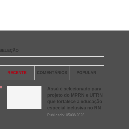
SELEÇÃO
RECENTE
COMENTÁRIOS
POPULAR
Assú é selecionado para
projeto do MPRN e UFRN
que fortalece a educação
especial inclusiva no RN
Publicado:
05/08/2026