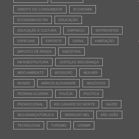
DIREITO DO CONSUMIDOR
ECONOMIA
ECONOMIA DO RN
EDUCAÇÃO
EDUCAÇÃO E CULTURA
EMPREGO
ENTREVISTAS
ESPECIAIS
ESPORTE
GERAL
HABITAÇÃO
IMPOSTO DE RENDA
INDÚSTRIA
INFRAESTRUTURA
JUSTIÇA E SEGURANÇA
MEIO AMBIENTE
MOSSORÓ
MULHER
MUNDO
MÁRCIO ALEXANDRE
NEGÓCIOS
PEDRINA OLIVEIRA
POLÍCIA
POLÍTICA
PROMOCIONAL
RIO GRANDE DO NORTE
SAÚDE
SEGURANÇA PÚBLICA
SERRA DO MEL
SÃO JOÃO
TECNOLOGIA
TURISMO
UGMAR