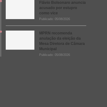
Flávio Bolsonaro anuncia
acusado por estupro
como vice
Publicado:
05/08/2026
MPRN recomenda
anulação da eleição da
Mesa Diretora de Câmara
Municipal
Publicado:
05/08/2026