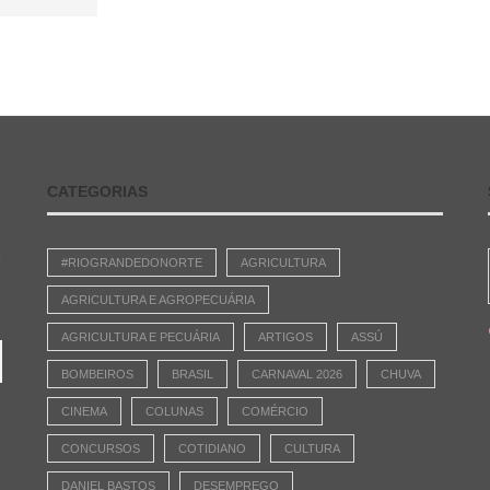
CATEGORIAS
e
#RIOGRANDEDONORTE
AGRICULTURA
AGRICULTURA E AGROPECUÁRIA
AGRICULTURA E PECUÁRIA
ARTIGOS
ASSÚ
BOMBEIROS
BRASIL
CARNAVAL 2026
CHUVA
CINEMA
COLUNAS
COMÉRCIO
CONCURSOS
COTIDIANO
CULTURA
DANIEL BASTOS
DESEMPREGO