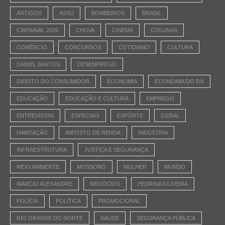
ARTIGOS
ASSÚ
BOMBEIROS
BRASIL
CARNAVAL 2026
CHUVA
CINEMA
COLUNAS
COMÉRCIO
CONCURSOS
COTIDIANO
CULTURA
DANIEL BASTOS
DESEMPREGO
DIREITO DO CONSUMIDOR
ECONOMIA
ECONOMIA DO RN
EDUCAÇÃO
EDUCAÇÃO E CULTURA
EMPREGO
ENTREVISTAS
ESPECIAIS
ESPORTE
GERAL
HABITAÇÃO
IMPOSTO DE RENDA
INDÚSTRIA
INFRAESTRUTURA
JUSTIÇA E SEGURANÇA
MEIO AMBIENTE
MOSSORÓ
MULHER
MUNDO
MÁRCIO ALEXANDRE
NEGÓCIOS
PEDRINA OLIVEIRA
POLÍCIA
POLÍTICA
PROMOCIONAL
RIO GRANDE DO NORTE
SAÚDE
SEGURANÇA PÚBLICA