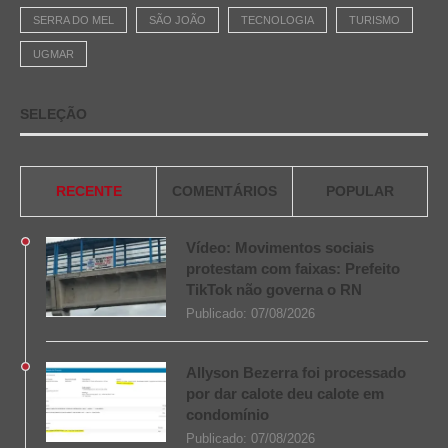
SERRA DO MEL
SÃO JOÃO
TECNOLOGIA
TURISMO
UGMAR
SELEÇÃO
RECENTE
COMENTÁRIOS
POPULAR
Vídeo: Movimentos sociais
protestam com faixas: Prefeito
TikTok não governa o RN
Publicado:
07/08/2026
Allyson Bezerra foi processado
por dar calote deu calote em
condomínio
Publicado:
07/08/2026