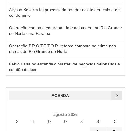
Allyson Bezerra foi processado por dar calote deu calote em
condomínio
Operação combate contrabando e agiotagem no Rio Grande
do Norte e na Paraíba
Operação P.R.O.T.E.T.O.R. reforça combate ao crime nas
divisas do Rio Grande do Norte
Fábio Faria no escândalo Master: de negócios milionários a
cafetão de luxo
AGENDA
agosto 2026
S
T
Q
Q
S
S
D